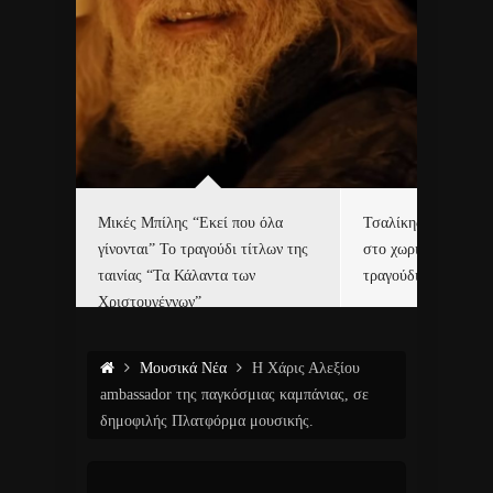
δα
Μικές Μπίλης “Εκεί που όλα
Τσαλίκης, Χριστοφ
γίνονται” Το τραγούδι τίτλων της
στο χωριό του Άι Β
ε…
ταινίας “Τα Κάλαντα των
τραγούδι και video c
Χριστουγέννων”
Μουσικά Νέα
Η Χάρις Αλεξίου
ambassador της παγκόσμιας καμπάνιας, σε
δημοφιλής Πλατφόρμα μουσικής.