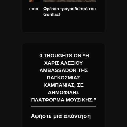
υ με την πιο
Φρέσκο τραγούδι από τους
Taylor Swift σ
sta» Νέο
Gorillaz!
τον κόσμο και
ξανά
0 THOUGHTS ON “Η
ΧΆΡΙΣ ΑΛΕΞΊΟΥ
AMBASSADOR ΤΗΣ
ΠΑΓΚΌΣΜΙΑΣ
ΚΑΜΠΆΝΙΑΣ, ΣΕ
ΔΗΜΟΦΙΛΉΣ
ΠΛΑΤΦΌΡΜΑ ΜΟΥΣΙΚΉΣ.”
Αφήστε μια απάντηση