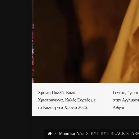
Χρόνια Πολλά, Καλά
Γένεσις “γιορ
Χριστούγεννα, Καλές Εορτές με
στην Αγγλικαν
το Καλό η νέα Χρονιά 2026.
Αθήνα
Μουσικά Νέα
BYE BYE BLACK STARMAN