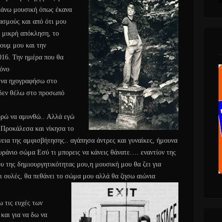
 κάνω μουσική όπως έκανα
ασμούς και από ότι μου
α μικρή απόκληση, το
ουμ μου και την
2016. Την ημέρα που θα
μόνο
 να ηχογραφήσω στο
 δεν θέλω στο προσωπό
ορώ να αμυνθώ.. Αλλά εγώ
Προκάλεσα και νίκησα το
νεια της αμφισβήτησης.. αγάπησα άντρες και γυναίκες, ήμουνα
υράνιο σώμα Εσύ τι μπορεις να κάνεις θάνατε…. εναντίον της
υ της δημιουργητικότητας μου,η μουσική μου θα ζει για
ι ουλές, θα πεθάνει το σώμα μου αλλά θα ζησω αιώνια
ω τις ευχές των
και για να δω να