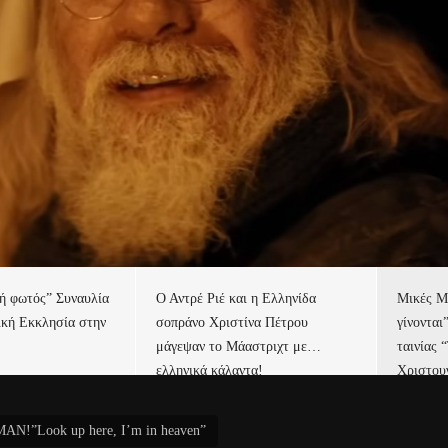
τή φωτός” Συναυλία
Ο Αντρέ Ριέ και η Ελληνίδα
Μικές Μ
ική Εκκλησία στην
σοπράνο Χριστίνα Πέτρου
γίνονται
μάγεψαν το Μάαστριχτ με…
ταινίας 
ελληνικά κάλαντα!
Χριστου
!”Look up here, I’m in heaven”