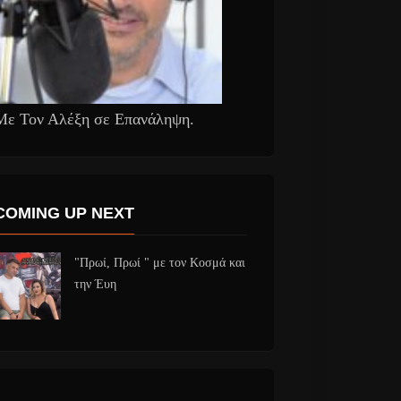
Με Τον Αλέξη σε Επανάληψη.
COMING UP NEXT
"Πρωί, Πρωί " με τον Κοσμά και
την Έυη