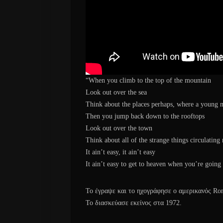
“When you climb to the top of the mountain
Look out over the sea
Think about the places perhaps, where a young 
Then you jump back down to the rooftops
Look out over the town
Think about all of the strange things circulating
It ain’t easy, it ain’t easy
It ain’t easy to get to heaven when you’re goin
Το έγραψε και το ηχογράφησε ο αμερικανός Ron
Το διασκεύασε εκείνος στα 1972.