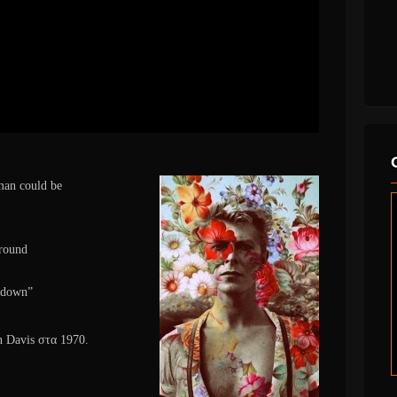
man could be
 round
g down”
 Davis στα 1970.