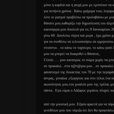
μόνο η καρδιά και η ψυχή μου με εμπνέουν να
για πενήντα χρόνια.. Κάνω γρήγορα τους λογαρι
λένε οι γιατροί προβλέπω να προλαβαίνω με μι
θάνατο μου,καθορίζω την δημοσίευση του άλμπ
καινούργια μου δουλειά για τις 8 Ιανουαρίιου 
γίνω 69. Δουλεύω νύχτα και μερα , έχω χρόνο 
για να συνθέσω να τελειοποιήσω να ερμηνεύσω
στούντιο…το κάνω το ταχύτερο, το κάνω
γιατί
μου να μπορεί να διακριθεί ο θάνατος,
Γελοίε….. μου κατατρώς το σώμα χωρίς να μπ
σε προκαλώ ..στα π@π@ρια μου…
σε προκαλώ 
φανατισμό της δεκαετίας του 70 με την περηφά
άντρας, γυναίκα ,εξωγηινος και στο τέλος ένα
ο
αιωνιότητας μου,του μυαλού μου της τρέλας μο
πάντα..
Εγώ είμαι ο Λάζαρος γεμάτος πληγές κα
από την μουσική μου. Εζησα αρκετά για να πάρ
γενεθλίων μου που νόμιζα ότι δεν θα προφτάσω 