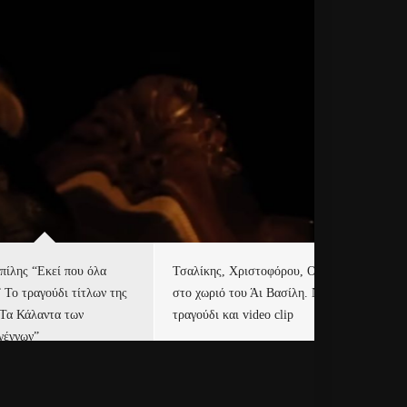
πίλης “Εκεί που όλα
Τσαλίκης, Χριστοφόρου, ONE
Eu
” Το τραγούδι τίτλων της
στο χωριό του Άι Βασίλη. Νέο
Ισ
“Τα Κάλαντα των
τραγούδι και video clip
Απ
γέννων”
Ιρ