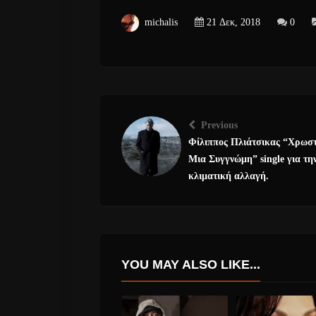
michalis
21 Δεκ, 2018
0
Previous
Φίλιππος Πλιάτσικας “Χρωσ
Μια Συγγνώμη” single για τη
κλιματική αλλαγή.
YOU MAY ALSO LIKE...