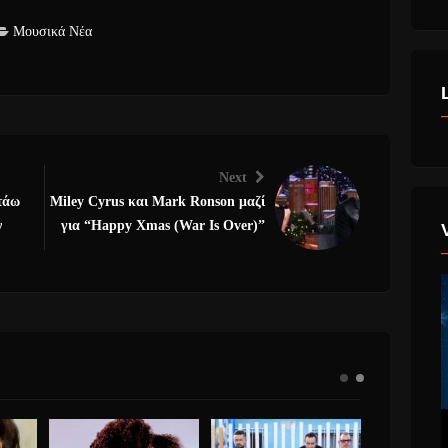
Μουσικά Νέα
Next
τάω
Miley Cyrus και Mark Ronson μαζί
ν
για “Happy Xmas (War Is Over)”