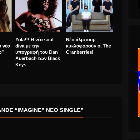
 τον
Eminem “Revival”
Καίτη Γαρμπή
Yola!!! H ν
 στην
Νέο αλμπουμ και
επιστρέφει με το νέο
diva με τη
ημερομηνία
τραγούδι “Αύριο”
υπογραφή
κυκλοφορίας 15
Auerbach 
Δεκεμβρίου.
Keys
NDE “IMAGINE” ΝΈΟ SINGLE”