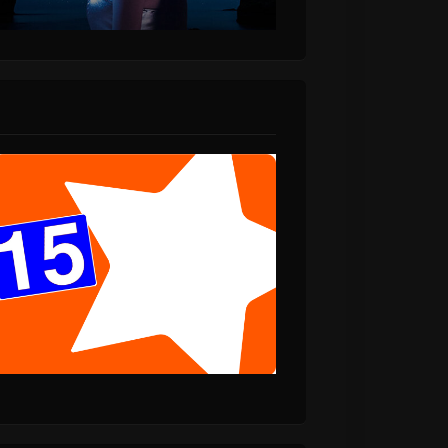
έα soul
Νέο άλμπουμ
ν
κυκλοφορούν οι The
 του Dan
Cranberries!
των Black