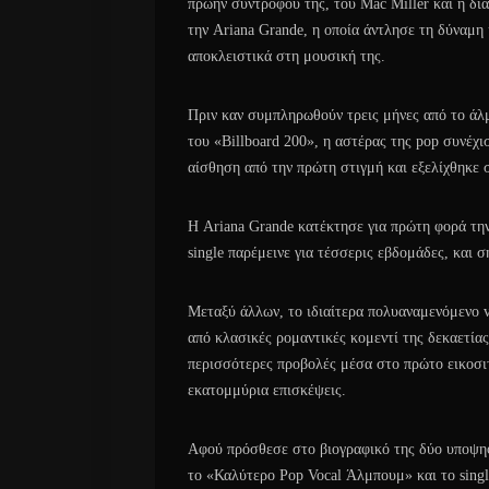
πρώην συντρόφου της, του Mac Miller και η δι
την Ariana Grande, η οποία άντλησε τη δύναμη
αποκλειστικά στη μουσική της.
Πριν καν συμπληρωθούν τρεις μήνες από το άλμ
του «Billboard 200», η αστέρας της pop συνέχι
αίσθηση από την πρώτη στιγμή και εξελίχθηκε σ
Η Ariana Grande κατέκτησε για πρώτη φορά την
single παρέμεινε για τέσσερις εβδομάδες, και 
Μεταξύ άλλων, το ιδιαίτερα πολυαναμενόμενο v
από κλασικές ρομαντικές κομεντί της δεκαετίας
περισσότερες προβολές μέσα στο πρώτο εικοσι
εκατομμύρια επισκέψεις.
Αφού πρόσθεσε στο βιογραφικό της δύο υποψηφ
το «Καλύτερο Pop Vocal Άλμπουμ» και το sing