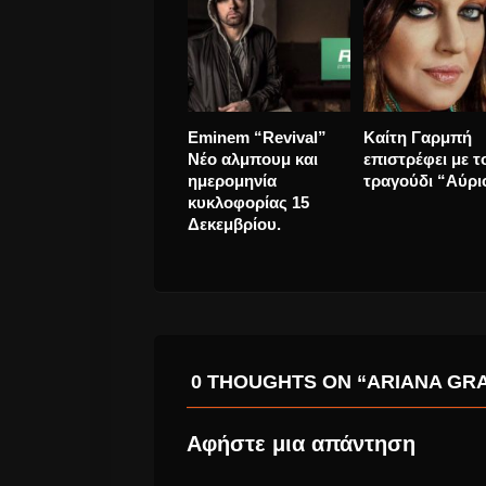
ΑΝΗΜΕΡΑ ΤΩΝ
Shame έρχονται
ΓΕΝΕΘΛΙΩΝ ΑΥΤΟΥ
Δεκέμβριο ξανά
ΓΙΑ ΤΑ 69 ΤΟΥ ΚΑΙ
Αθήνα.
BLACK STAR
ALBUM ΓΙΑ ΤΟΝ
DAVID BOWIE
0 THOUGHTS ON “ARIANA GRA
Αφήστε μια απάντηση