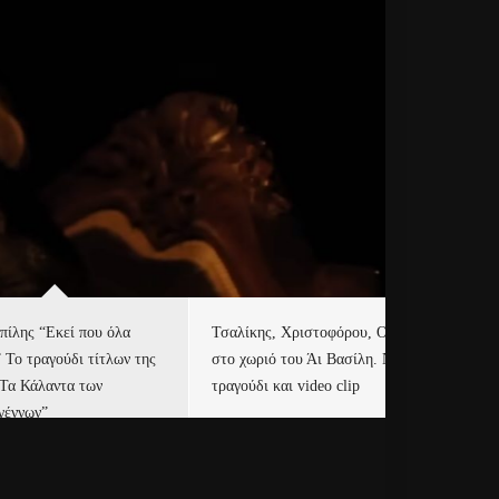
πίλης “Εκεί που όλα
Τσαλίκης, Χριστοφόρου, ONE
Eu
” Το τραγούδι τίτλων της
στο χωριό του Άι Βασίλη. Νέο
Ισ
“Τα Κάλαντα των
τραγούδι και video clip
Απ
γέννων”
Ιρ