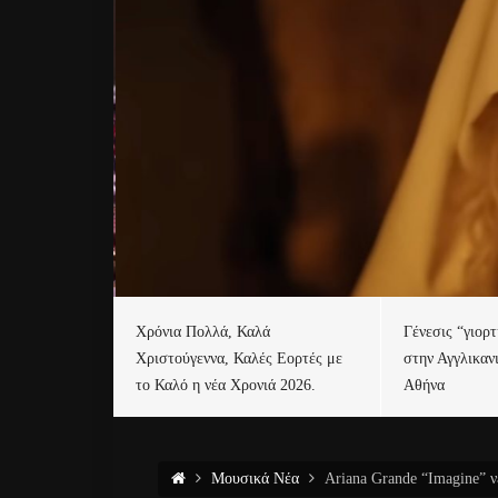
Χρόνια Πολλά, Καλά
Γένεσις “γιορ
Χριστούγεννα, Καλές Εορτές με
στην Αγγλικαν
το Καλό η νέα Χρονιά 2026.
Αθήνα
Μουσικά Νέα
Ariana Grande “Imagine” ν