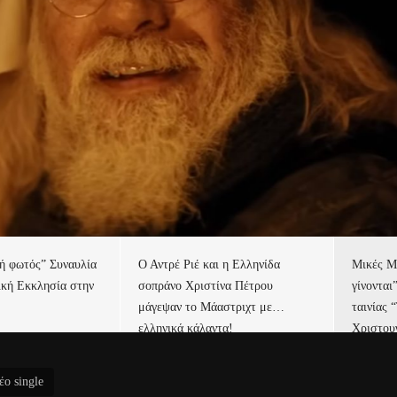
τή φωτός” Συναυλία
Ο Αντρέ Ριέ και η Ελληνίδα
Μικές Μ
ική Εκκλησία στην
σοπράνο Χριστίνα Πέτρου
γίνονται
μάγεψαν το Μάαστριχτ με…
ταινίας 
ελληνικά κάλαντα!
Χριστου
έο single