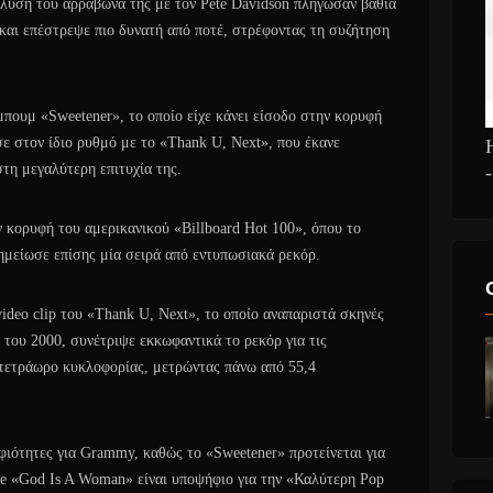
άλυση του αρραβώνα της με τον Pete Davidson πλήγωσαν βαθιά
 και επέστρεψε πιο δυνατή από ποτέ, στρέφοντας τη συζήτηση
πουμ «Sweetener», το οποίο είχε κάνει είσοδο στην κορυφή
σε στον ίδιο ρυθμό με το «Thank U, Next», που έκανε
τη μεγαλύτερη επιτυχία της.
 κορυφή του αμερικανικού «Billboard Hot 100», όπου το
σημείωσε επίσης μία σειρά από εντυπωσιακά ρεκόρ.
ideo clip του «Thank U, Next», το οποίο αναπαριστά σκηνές
 του 2000, συνέτριψε εκκωφαντικά το ρεκόρ για τις
τετράωρο κυκλοφορίας, μετρώντας πάνω από 55,4
ιότητες για Grammy, καθώς το «Sweetener» προτείνεται για
le «God Is A Woman» είναι υποψήφιο για την «Καλύτερη Pop