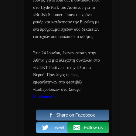
Ιούνιο, έγινε sold out η συναυλία τους
στο Hyde Park του Λονδίνου για το
«British Summer Time» σε χρόνο
ρεκόρ και κατέκτησαν την Ευρώπη με
ένα πρόγραμμα σχεδόν δύο δεκαετιών
επιτυχιών που απόλαυσε ο κόσμος.
Στις 24 Ιουνίου, έκαναν στάση στην
Αθήνα για μία αξέχαστη συναυλία στο
«EJEKT Festival», στην Πλατεία
Νερού. Πριν λίγες ημέρες,
εμφανίστηκαν στο φεστιβάλ
«Lollapolooza» στο Σικάγο.
hit-channel.com
Share on Facebook
Tweet
Follow us