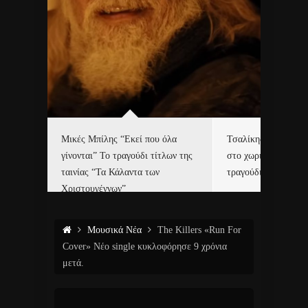
δα
Μικές Μπίλης “Εκεί που όλα
Τσαλίκης, Χριστοφ
γίνονται” Το τραγούδι τίτλων της
στο χωριό του Άι Β
ε…
ταινίας “Τα Κάλαντα των
τραγούδι και video c
Χριστουγέννων”
Μουσικά Νέα
The Killers «Run For
Cover» Νέο single κυκλοφόρησε 9 χρόνια
μετά.