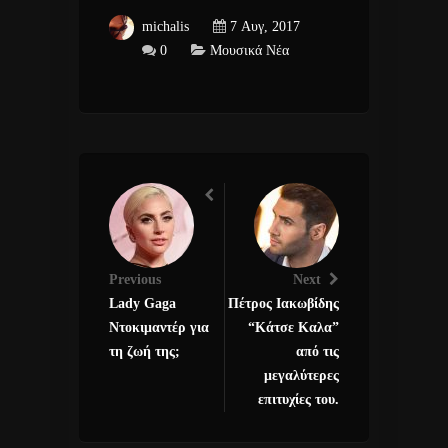
michalis
7 Αυγ, 2017
0
Μουσικά Νέα
Previous
Next
Lady Gaga
Πέτρος Ιακωβίδης
Ντοκιμαντέρ για
“Κάτσε Καλα”
τη ζωή της;
από τις
μεγαλύτερες
επιτυχίες του.