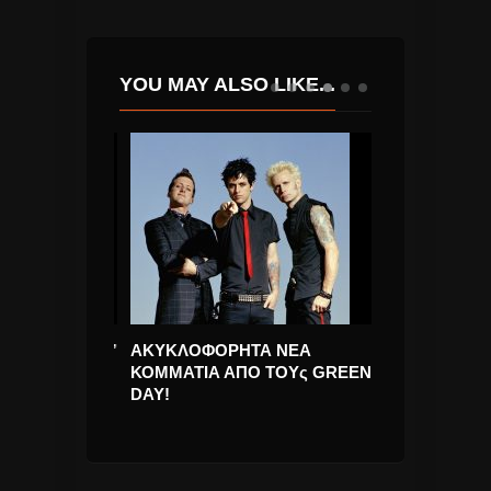
YOU MAY ALSO LIKE...
Ναι Η Αγάπη”
ΑΚΥΚΛΟΦΟΡΗΤΑ ΝΕΑ
Νίκος Απέργη
ραγούδι. Νέο
ΚΟΜΜΑΤΙΑ ΑΠΟ ΤΟΥς GREEN
Δυνατός” κυκλ
DAY!
Τραγούδι