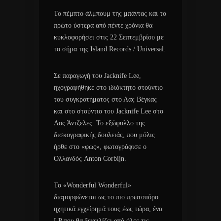
Το πέμπτο άλμπουμ της μπάντας και το
πρώτο ύστερα από πέντε χρόνια θα
κυκλοφορήσει στις 22 Σεπτεμβρίου με
το σήμα της Island Records / Universal.
Σε παραγωγή του Jacknife Lee,
ηχογραφήθηκε στο ιδιόκτητο στούντιο
του συγκροτήματος στο Λας Βέγκας
και στο στούντιο του Jacknife Lee στο
Λος Άντζελες. Το εξώφυλλο της
δισκογραφικής δουλειάς, που μόλις
ήρθε στο «φως», φωτογράφισε ο
Ολλανδός Anton Corbijn.
Το «Wonderful Wonderful»
διαμορφώνεται ως το πιο πρωτοπόρο
ηχητικά εγχείρημά τους έως τώρα, ένα
LP που θα ξεχειλίζει από όλες τις