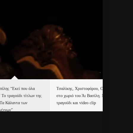
πίλης “Εκεί που όλα
Τσαλίκης, Χριστοφόρου, ONE
Eu
” Το τραγούδι τίτλων της
στο χωριό του Άι Βασίλη. Νέο
Ισ
“Τα Κάλαντα των
τραγούδι και video clip
Απ
γέννων”
Ιρ