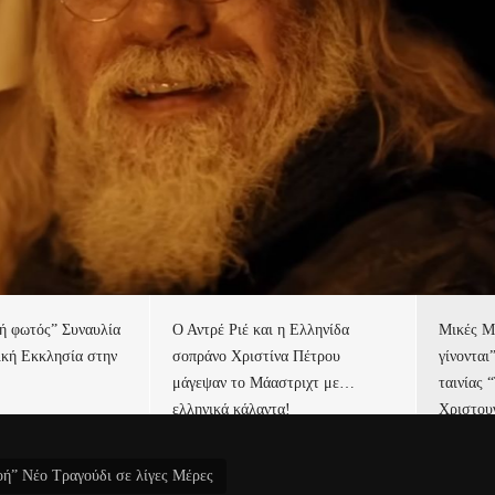
τή φωτός” Συναυλία
Ο Αντρέ Ριέ και η Ελληνίδα
Μικές Μ
ική Εκκλησία στην
σοπράνο Χριστίνα Πέτρου
γίνονται
μάγεψαν το Μάαστριχτ με…
ταινίας 
ελληνικά κάλαντα!
Χριστου
ή” Νέο Τραγούδι σε λίγες Μέρες