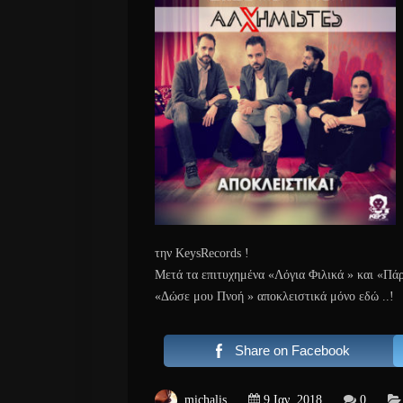
την KeysRecords !
Μετά τα επιτυχημένα «Λόγια Φιλικά » και «Πάρ
«Δώσε μου Πνοή » αποκλειστικά μόνο εδώ ..!
Share on Facebook
michalis
9 Ιαν, 2018
0