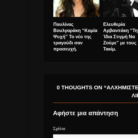
Pink Floyd
Χρόνια Πολλά 
τραγουδούν “Keep
Χρονιά από τον
Talking” με τη φωνή
asteraRadio.
του Stephen
Ευτυχισμένο το
Hawking.
2021.
0 THOUGHTS ON “ΑΛΧΗΜΙΣΤΈ
ΛΊ
Αφήστε μια απάντηση
Σχόλιο