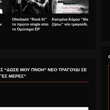
Καλή
Παυλίνας
Ελευθερία
Ofenbach “
Βουλγαράκη “Καμία
Αρβανιτάκη “Την
το πρώτο 
Ψυχή” Το νέο της
Ίδια Στιγμή Να
το Ομώνη
τραγούδι σαν
Ζούμε” με τους
προσευχή.
Τακίμ.
Σ “ΔΏΣΕ ΜΟΥ ΠΝΟΉ” ΝΈΟ ΤΡΑΓΟΎΔΙ ΣΕ
ΓΕΣ ΜΈΡΕΣ”