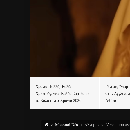
Χρόνια Πολλά, Καλά
Γένεσις “γιορ
Χριστούγεννα, Καλές Εορτές με
στην Αγγλικαν
το Καλό η νέα Χρονιά 2026.
Αθήνα
Μουσικά Νέα
Αλχημιστές “Δώσε μου πνο