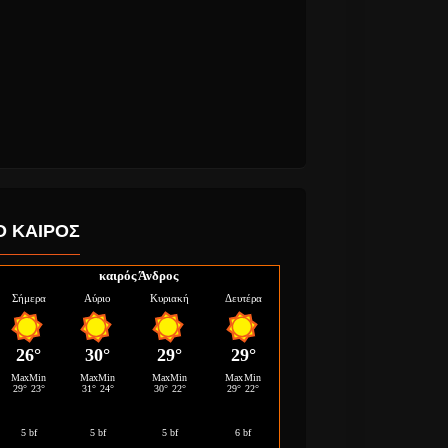
Rock It!”
Κατερίνα Κόρου “Θα
single απο
ζήσω” νέο τραγούδι.
μο EP
Ο ΚΑΙΡΟΣ
καιρός Άνδρος