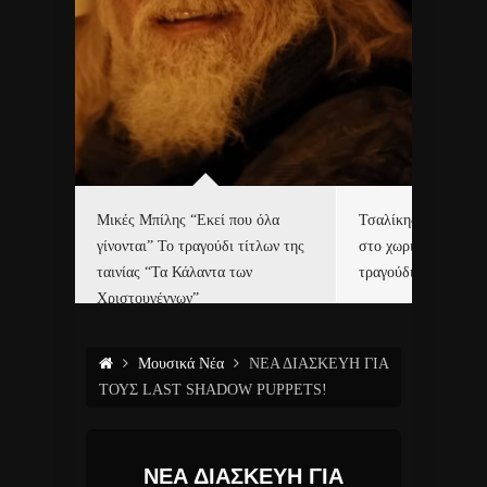
δα
Μικές Μπίλης “Εκεί που όλα
Τσαλίκης, Χριστοφ
γίνονται” Το τραγούδι τίτλων της
στο χωριό του Άι Β
ε…
ταινίας “Τα Κάλαντα των
τραγούδι και video c
Χριστουγέννων”
Μουσικά Νέα
ΝΕΑ ΔΙΑΣΚΕΥΗ ΓΙΑ
ΤΟΥΣ LAST SHADOW PUPPETS!
ΝΕΑ ΔΙΑΣΚΕΥΗ ΓΙΑ