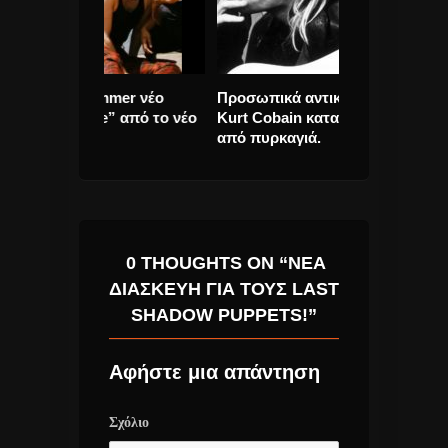
mmer νέο
Προσωπικά αντικείμενα του
Barbra Streisa
” από το νέο
Kurt Cobain καταστράφηκαν
Me” νέο τραγο
από πυρκαγιά.
0 THOUGHTS ON “ΝΕΑ
ΔΙΑΣΚΕΥΗ ΓΙΑ ΤΟΥΣ LAST
SHADOW PUPPETS!”
Αφήστε μια απάντηση
Σχόλιο