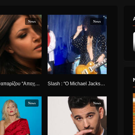
News
News
Έλενα Παπαρίζου “Αποχρώσεις” το νέο άλμπουμ έρχεται.
Slash : “Ο Michael Jackson ήταν στο έλεος της επιτυχίας του”
News
News