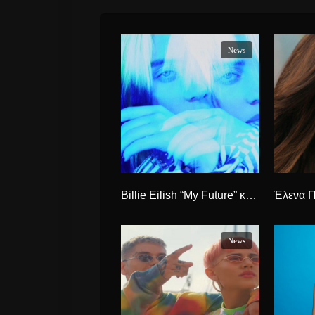
News
Billie Eilish “My Future” κυκλοφορεί το νέο Τραγούδι.
News