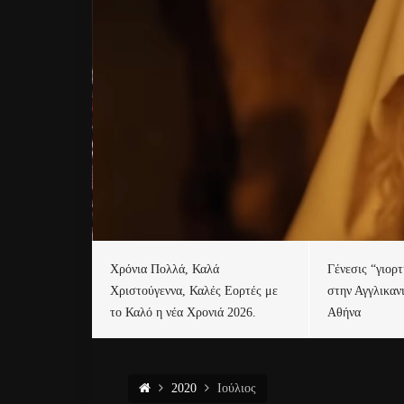
Χρόνια Πολλά, Καλά
Γένεσις “γιορ
Χριστούγεννα, Καλές Εορτές με
στην Αγγλικαν
το Καλό η νέα Χρονιά 2026.
Αθήνα
2020
Ιούλιος