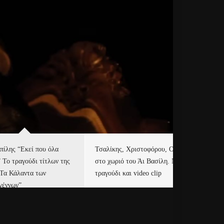
πίλης “Εκεί που όλα
Τσαλίκης, Χριστοφόρου, ONE
Eu
” Το τραγούδι τίτλων της
στο χωριό του Άι Βασίλη. Νέο
Ισ
“Τα Κάλαντα των
τραγούδι και video clip
Απ
γέννων”
Ιρ