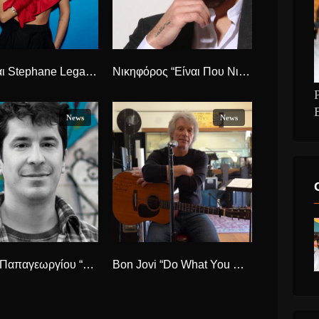
Τάμτα και Stephane Legar “Yala” νέο musicVideo.
Νικηφόρος “Είναι Που Νιώθω” νέος δίσκος.
News
News
Γιάννης Παπαγεωργίου “Το Μπάνιο” Νέο Τραγούδι.
Bon Jovi “Do What You Can” νέο τραγούδι που έγραψαν με τους θαυμαστές τους.