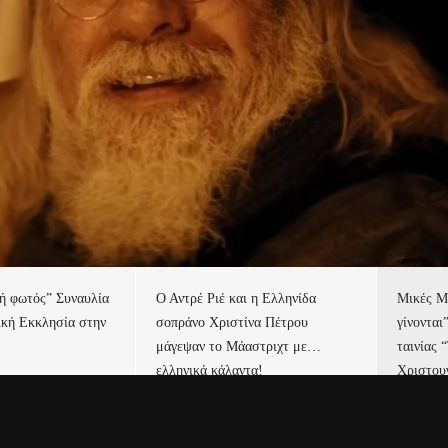
τή φωτός” Συναυλία
Ο Αντρέ Ριέ και η Ελληνίδα
Μικές Μ
ική Εκκλησία στην
σοπράνο Χριστίνα Πέτρου
γίνονται
μάγεψαν το Μάαστριχτ με…
ταινίας 
ελληνικά κάλαντα!
Χριστου