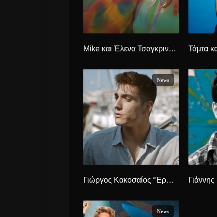
Μike και Έλενα Τσαγκρινού “Πάρε Με Αγκαλιά” ένα διαφορετικό ντουέτο.
News
Γιώργος Κακοσαίος “Έρωτας Μοιάζει” νέο Τραγούδι και VideoClip
News