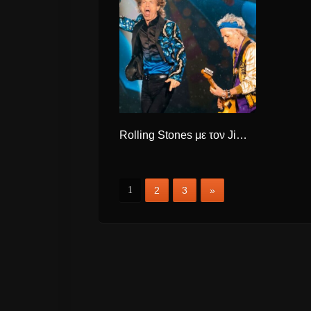
Rolling Stones με τον Jimmy Page δημιουργούν το νέο τραγούδι “Scarlet”
1
2
3
»