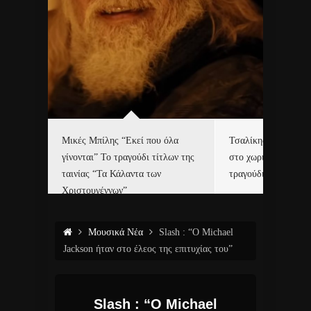
δα
Μικές Μπίλης “Εκεί που όλα
Τσαλίκης, Χριστοφ
γίνονται” Το τραγούδι τίτλων της
στο χωριό του Άι Β
ε…
ταινίας “Τα Κάλαντα των
τραγούδι και video c
Χριστουγέννων”
Μουσικά Νέα
Slash : “Ο Michael
Jackson ήταν στο έλεος της επιτυχίας του”
Slash : “Ο Michael