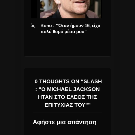
μος μουσικός
Bono : “Όταν ήμουν 16, είχα
Αιγαίου Μέθεξ
t Miles
πολύ θυμό μέσα μου”
διοργάνωση τ
φεστιβάλ στη
0 THOUGHTS ON “SLASH
: “Ο MICHAEL JACKSON
ΉΤΑΝ ΣΤΟ ΈΛΕΟΣ ΤΗΣ
ΕΠΙΤΥΧΊΑΣ ΤΟΥ””
Αφήστε μια απάντηση