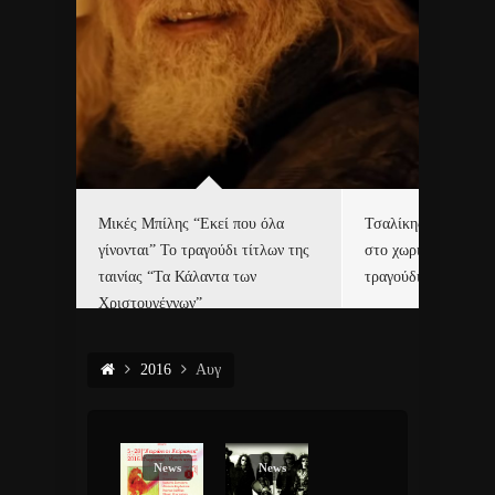
δα
Μικές Μπίλης “Εκεί που όλα
Τσαλίκης, Χριστοφ
γίνονται” Το τραγούδι τίτλων της
στο χωριό του Άι Β
ε…
ταινίας “Τα Κάλαντα των
τραγούδι και video c
Χριστουγέννων”
2016
Αυγ
News
News