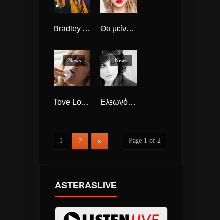
Bradley NEW!
Θα μείνει… εκτός μουσικής η Taylor Swift;
News
News
Tove Lo, Καινούριο single για τη Σουηδή με το Cool Girl
Ελεωνόρα Ζουγανέλη «Χωρίς Εξηγήσεις» σε Remix από τους Krazy Baldheadz
1
2
»
Page 1 of 2
ASTERASLIVE