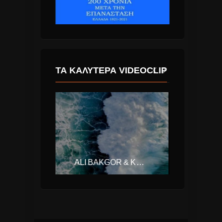
ΤΑ ΚΑΛΎΤΕΡΑ VIDEOCLIP
ALI BAKGOR & KALLAY SAUNDERS – OCEAN
CALVIN HARRIS & DISCIPLES – HOW DEEP IS YOUR LOVE