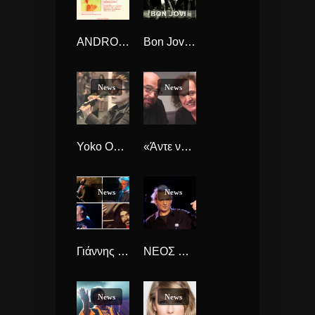
ANDROS ARTISANS 2016 “ΧΕΙΡΩΝΙΟΙ ΧΕΙΡΩΝΕΣ” ΓΙΑ ΛΙΓΕΣ ΜΕΡΕΣ ΑΚΟΜΑ!
Bon Jovi : επιστροφή με νέο video : «This House Is Not For Sale».
News
News
Yoko Ono στη Θεσσαλονίκη.
«Άντε να λύσουμε…»Βασίλης Παπακωνσταντίνου- Γιάννης Ζουγανέλης
News
News
Γιάννης Μηλιώκας, Λάκης Παπαδόπουλος, Νίκος Ζιώγαλας, Γιάννης Γιοκαρίνης
ΝΕΟΣ ΠΑΝΟΣ ΚΑΤΣΙΜΙΧΑΣ! ΑΚΟΥΣΤΕ ΤΟΝ!
News
News