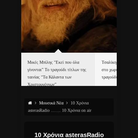
δα
Μικές Μπίλης “Εκεί που όλα
Τσαλίκης, Χριστοφ
γίνονται” Το τραγούδι τίτλων της
στο χωριό του Άι Β
ε…
ταινίας “Τα Κάλαντα των
τραγούδι και video c
Χριστουγέννων”
Μουσικά Νέα
10 Χρόνια
asterasRadio ……. 10 Χρόνια on air
10 Χρόνια asterasRadio