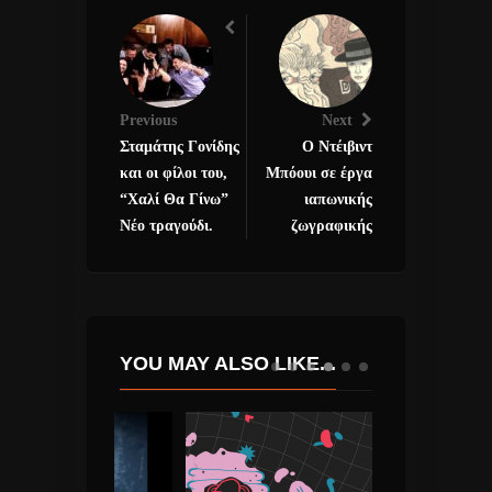
Previous
Next
Σταμάτης Γονίδης
Ο Ντέιβιντ
και οι φίλοι του,
Μπόουι σε έργα
“Χαλί Θα Γίνω”
ιαπωνικής
Νέο τραγούδι.
ζωγραφικής
YOU MAY ALSO LIKE...