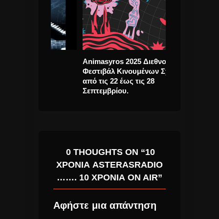
πίδης
Animasyros 2025 Διεθνούς
Νίκος Οικονο
 Ζωή
Φεστιβάλ Κινουμένων Σχεδίων
Το Τέρμα” νέο
από τις 22 έως τις 28
Τραγούδι.
Σεπτεμβρίου.
0 THOUGHTS ON “10
ΧΡΌΝΙΑ ASTERASRADIO
……. 10 ΧΡΌΝΙΑ ON AIR”
Αφήστε μια απάντηση