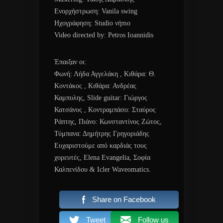
Ενορχήστρωση: Vanila swing
Ηχογράφηση: Studio νήπιο
Video directed by: Petros Ioannidis
Έπαιξαν οι:
Φωνή: Λήδα Αγγελάκη , Κιθάρα: Θ.
Κοντάκος , Κιθάρα: Ανδρέας
Καμπυλης, Slide guitar: Γιώργος
Κατσάνος , Κοντραμπάσο: Σταύρος
Ράπτης, Πιάνο: Κωνσταντίνος Ζώτος,
Τύμπανα: Δημήτρης Γρηγοριάδης
Ευχαριστούμε από καρδιάς τους
χορευτές, Elena Evangelia, Σοφία
Καλπενίδου & Icler Waveomatics.
Share on Facebook
Tweet
Follow us