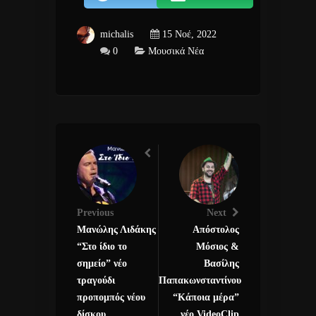
michalis
15 Νοέ, 2022
0
Μουσικά Νέα
Previous
Next
Μανώλης Λιδάκης
Απόστολος
“Στο ίδιο το
Μόσιος &
σημείο” νέο
Βασίλης
τραγούδι
Παπακωνσταντίνου
προπομπός νέου
“Κάποια μέρα”
δίσκου.
νέο VideoClip