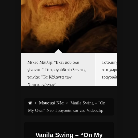
δα
Μικές Μπίλης “Εκεί που όλα
Τσαλίκης, Χριστοφ
γίνονται” Το τραγούδι τίτλων της
στο χωριό του Άι Β
ε…
ταινίας “Τα Κάλαντα των
τραγούδι και video c
Χριστουγέννων”
Μουσικά Νέα
Vanila Swing – “On
My Own” Νέο Τραγούδι και νέο Videoclip
Vanila Swing – “On My