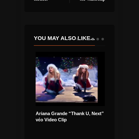
YOU MAY ALSO LIKE...
 στο studio
Ariana Grande “Thank U, Next”
Αρετή Κετιμέ 
92 ο
νέο Video Clip
Ήλιο” το τραγ
ραφέας
πήγαινε στην 
α μας μιλήσει