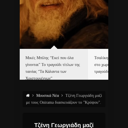
δα
Μικές Μπίλης “Εκεί που όλα
Τσαλίκης, Χριστοφ
γίνονται” Το τραγούδι τίτλων της
στο χωριό του Άι Β
ε…
ταινίας “Τα Κάλαντα των
τραγούδι και video c
Χριστουγέννων”
Μουσικά Νέα
Τζένη Γεωργιάδη μαζί
με τους Onirama διασκευάζουν το ”Κρύψου”.
Τζένη Γεωργιάδη μαζί