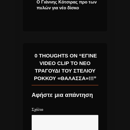
λιες
Ο Γιάννης Κότσιρας προ των
Eurovision 20
ο Τραγούδι.
πυλών για νέο δίσκο
εμφανιστεί στ
ελληνική αποσ
0 THOUGHTS ON “ΈΓΙΝΕ
VIDEO CLIP ΤΟ ΝΈΟ
ΤΡΑΓΟΎΔΙ ΤΟΥ ΣΤΈΛΙΟΥ
ΡΌΚΚΟΥ «ΘΆΛΑΣΣΑ»!!!”
Αφήστε μια απάντηση
Σχόλιο