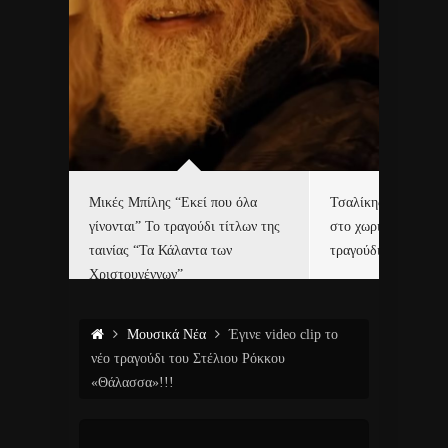
δα
Μικές Μπίλης “Εκεί που όλα
Τσαλίκης, Χριστοφ
γίνονται” Το τραγούδι τίτλων της
στο χωριό του Άι Β
ε…
ταινίας “Τα Κάλαντα των
τραγούδι και video c
Χριστουγέννων”
Μουσικά Νέα
Έγινε video clip το
νέο τραγούδι του Στέλιου Ρόκκου
«Θάλασσα»!!!