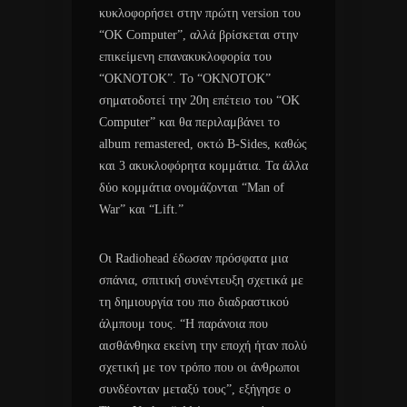
κυκλοφορήσει στην πρώτη version του
“ΟΚ Computer”, αλλά βρίσκεται στην
επικείμενη επανακυκλοφορία του
“OKNOTOK”. Το “OKNOTOK”
σηματοδοτεί την 20η επέτειο του “OK
Computer” και θα περιλαμβάνει το
album remastered, οκτώ B-Sides, καθώς
και 3 ακυκλοφόρητα κομμάτια. Τα άλλα
δύο κομμάτια ονομάζονται “Man of
War” και “Lift.”
Οι Radiohead έδωσαν πρόσφατα μια
σπάνια, σπιτική συνέντευξη σχετικά με
τη δημιουργία του πιο διαδραστικού
άλμπουμ τους. “Η παράνοια που
αισθάνθηκα εκείνη την εποχή ήταν πολύ
σχετική με τον τρόπο που οι άνθρωποι
συνδέονταν μεταξύ τους”, εξήγησε ο