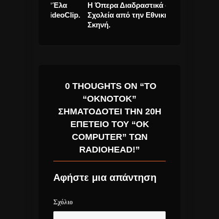
ράκη “Έλα
Η Όπερα Διαδραστικά στα
Πέγκυ Ζήνα σε
έο videoClip.
Σχολεία από την Εθνική Λυρική
τον STAN δημ
Σκηνή.
Τραγούδι
0 THOUGHTS ON “ΤΟ
“OKNOTOK”
ΣΗΜΑΤΟΔΟΤΕΊ ΤΗΝ 20Η
ΕΠΈΤΕΙΟ ΤΟΥ “OK
COMPUTER” ΤΩΝ
RADIOHEAD!”
Αφήστε μια απάντηση
Σχόλιο