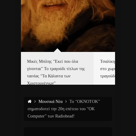
δα
Μικές Μπίλης “Εκεί που όλα
Τσαλίκης, Χριστοφ
γίνονται” Το τραγούδι τίτλων της
στο χωριό του Άι Β
ε…
ταινίας “Τα Κάλαντα των
τραγούδι και video c
Χριστουγέννων”
Μουσικά Νέα
Το “OKNOTOK”
σηματοδοτεί την 20η επέτειο του “OK
Computer” των Radiohead!