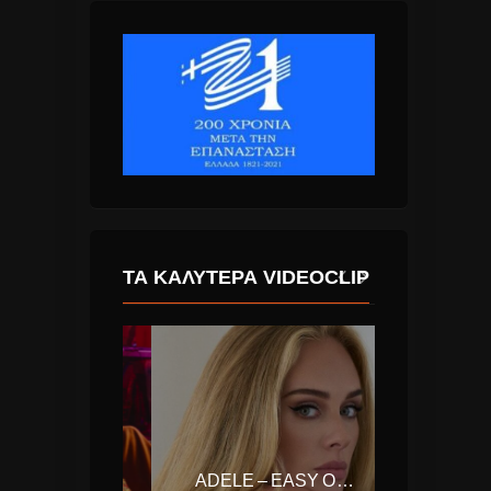
ΤΑ ΚΑΛΎΤΕΡΑ VIDEOCLIP
PORTUGAL. THE MAN – FEEL IT STILL
ADELE – EASY ON ME