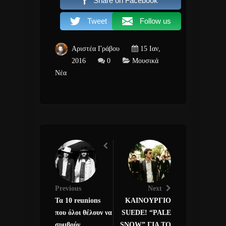
Share on Facebook
Tweet
Follow us
Αριστέα Γράβου
15 Ιαν,
2016
0
Μουσικά
Νέα
Previous
Next
Τα 10 reunions
ΚΑΙΝΟΥΡΓΙΟ
που όλοι θέλουν να
SUEDE! “PALE
συμβούν.
SNOW” ΓΙΑ ΤΟ