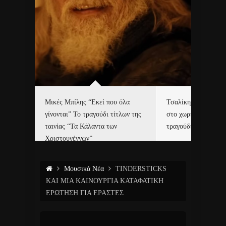
δα
Μικές Μπίλης “Εκεί που όλα
Τσαλίκης, Χριστοφ
γίνονται” Το τραγούδι τίτλων της
στο χωριό του Άι Β
ε…
ταινίας “Τα Κάλαντα των
τραγούδι και video c
Χριστουγέννων”
Μουσικά Νέα
TINDERSTICKS
ΚΑΙ ΜΙΑ ΚΑΙΝΟΥΡΓΙΑ ΚΑΤΑΦΑΤΙΚΗ
ΕΡΩΤΗΣΗ ΓΙΑ ΕΡΑΣΤΕΣ