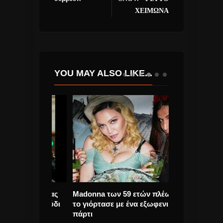
ΧΕΙΜΩΝΑ
YOU MAY ALSO LIKE...
 o πρίγκιπας
Madonna των 59 ετών πλέων,
Φίλιππος Πλιά
αν τραγούδι
το γιόρτασε με ένα εξωφενικό
δίσκο “Βάλε 
 σκοπό.
πάρτι