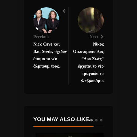
Previous
Next
Nick Cave και
Νίκος
Bad Seeds, σχεδόν
Οικονομόπουλος
έτοιμο το νέο
“Δυο Ζωές”
άλμπουμ τους.
έρχεται το νέο
τραγούδι το
Φεβρουάριο
YOU MAY ALSO LIKE...