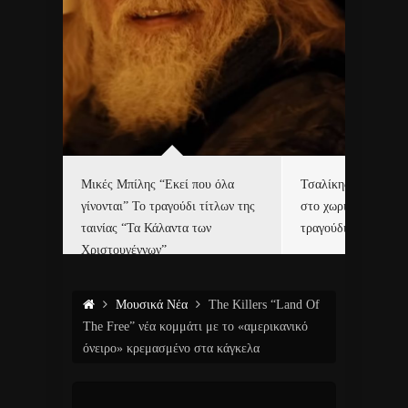
δα
Μικές Μπίλης “Εκεί που όλα
Τσαλίκης, Χριστοφ
γίνονται” Το τραγούδι τίτλων της
στο χωριό του Άι Β
ε…
ταινίας “Τα Κάλαντα των
τραγούδι και video c
Χριστουγέννων”
Μουσικά Νέα
The Killers “Land Of
The Free” νέα κομμάτι με το «αμερικανικό
όνειρο» κρεμασμένο στα κάγκελα