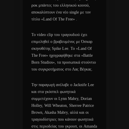
ροκ μπάντες του ελληνικού κοινού,
αποκαλύπτουν ένα νέο single με τον
τίτλο «Land Of The Free» .
Το video clip του τραγουδιού έχει
επιμεληθεί ο βραβευμένος με Όσκαρ
σκηνοθέτης Spike Lee. Το «Land Of
The Free» ηχογραφήθηκε στα «Battle
Born Studios», τα προσωπικά στούντιο
του συγκροτήματος στο Λας Βέγκας.
Την παραγωγή ανέλαβε ο Jacknife Lee
και στα γκόσπελ φωνητικά
συμμετέχουν οι Lynn Mabry, Dorian
Holley, Will Wheaton, Sherree Patrice
Brown, Akasha Mabry, αλλά και οι
τραγουδίστριες που κάνουν φωνητικά
στις περιοδείας του γκρουπ, οι Amanda