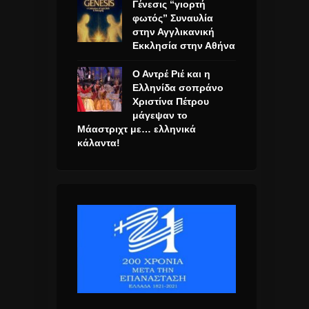
Γένεσις “γιορτή
φωτός” Συναυλία
στην Αγγλικανική
Εκκλησία στην Αθήνα
Ο Αντρέ Ριέ και η
Ελληνίδα σοπράνο
Χριστίνα Πέτρου
μάγεψαν το
Μάαστριχτ με… ελληνικά
κάλαντα!