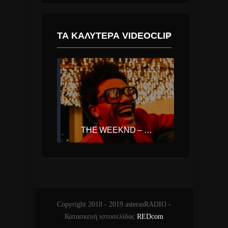
ΤΑ ΚΑΛΎΤΕΡΑ VIDEOCLIP
ARIANA GRANDE – NO TEARS LEFT TO CRY
THE WEEKND – BLINDING LIGHTS
ADELE
Copyright 2018 - 2019 asterasRADIO -
Κατασκευή ιστοσελίδας
REDcom