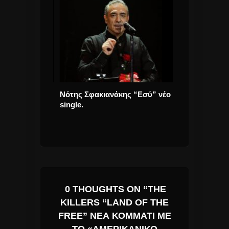
ναρμονίζουν
Νότης Σφακιανάκης “Εσύ” νέο
ΑΚΥΚΛΟΦΟΡ
 τη σύγχρονη
single.
ΚΟΜΜΑΤΙΑ Α
στο «The
DAY!
0 THOUGHTS ON “THE
KILLERS “LAND OF THE
FREE” ΝΈΑ ΚΟΜΜΆΤΙ ΜΕ