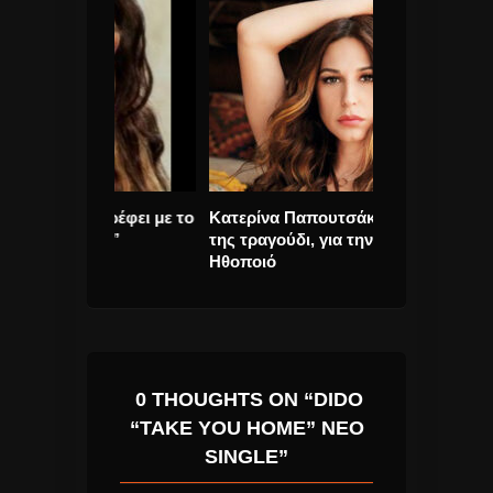
στρέφει με το
Κατερίνα Παπουτσάκη. Πρώτο
O Prince έχει
ριο”
της τραγούδι, για την Όμορφη
διαδικτυακό Μ
Ηθοποιό
0 THOUGHTS ON “DIDO
“TAKE YOU HOME” ΝΈΟ
SINGLE”