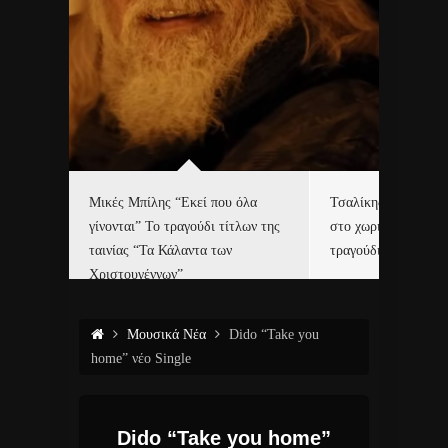
δα
Μικές Μπίλης “Εκεί που όλα
Τσαλίκης, Χριστοφ
γίνονται” Το τραγούδι τίτλων της
στο χωριό του Άι Β
ε…
ταινίας “Τα Κάλαντα των
τραγούδι και video c
Χριστουγέννων”
Μουσικά Νέα
Dido “Take you
home” νέο Single
Dido “Take you home”