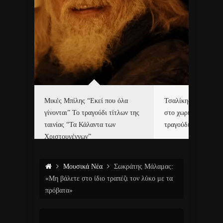
δα
Μικές Μπίλης “Εκεί που όλα
Τσαλίκης, Χριστοφ
γίνονται” Το τραγούδι τίτλων της
στο χωριό του Άι Β
ε…
ταινίας “Τα Κάλαντα των
τραγούδι και video c
Χριστουγέννων”
Μουσικά Νέα
Σωκράτης Μάλαμας:
«Μη βάλετε στο ίδιο τραπέζι τον λύκο με τα
πρόβατα»