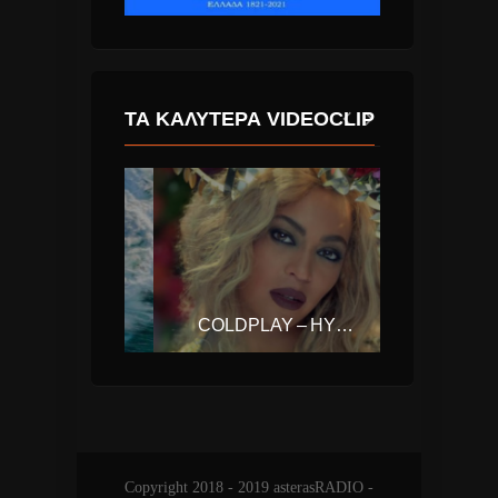
ΤΑ ΚΑΛΎΤΕΡΑ VIDEOCLIP
ALI BAKGOR & KALLAY SAUNDERS – OCEAN
COLDPLAY – HYMN FOR THE WEEKEND FT. BEYONCE
Copyright 2018 - 2019 asterasRADIO -