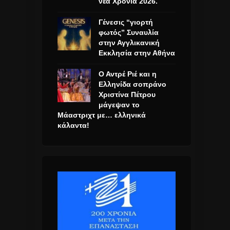
νέα Χρονιά 2026.
Γένεσις “γιορτή
φωτός” Συναυλία
στην Αγγλικανική
Εκκλησία στην Αθήνα
Ο Αντρέ Ριέ και η
Ελληνίδα σοπράνο
Χριστίνα Πέτρου
μάγεψαν το
Μάαστριχτ με… ελληνικά
κάλαντα!