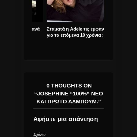
 Αρχή”, ξανά
Σταματά η Adele τις εμφανίσεις
Γιάννης Πλού
για τα επόμενα 10 χρόνια ;
“Τραγούδια Α
έρχεται νέο Ά
0 THOUGHTS ON
“JOSEPHINE “100%” ΝΈΟ
ΚΑΙ ΠΡΏΤΟ ΆΛΜΠΟΥΜ.”
Αφήστε μια απάντηση
Σχόλιο