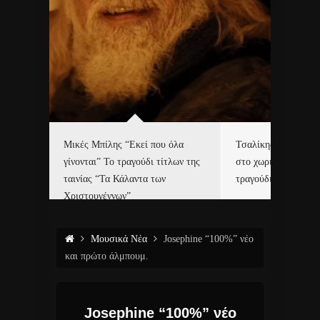
δα
Μικές Μπίλης “Εκεί που όλα
Τσαλίκης, Χριστοφ
γίνονται” Το τραγούδι τίτλων της
στο χωριό του Άι Β
ε…
ταινίας “Τα Κάλαντα των
τραγούδι και video c
Χριστουγέννων”
Μουσικά Νέα
Josephine “100%” νέο
και πρώτο άλμπουμ.
Josephine “100%” νέο