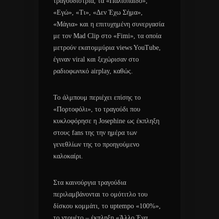
τραγουδίστρια, τα «Παλιόπαιδο»,
«Εγώ», «Τι», «Δεν Έχω Σήμα»,
«Μάγια» και η επιτυχημένη συνεργασία
με τον Mad Clip στο «Fimi», τα οποία
μετρούν εκατομμύρια views YouTube,
έγιναν viral και ξεχώρισαν στο
ραδιοφωνικό airplay, καθώς.
Το άλμπουμ περιέχει επίσης το
«Πορτοφόλι», το τραγούδι που
κυκλοφόρησε η Josephine ως έκπληξη
στους fans της την ημέρα των
γενεθλίων της το προηγούμενο
καλοκαίρι.
Στα καινούργια τραγούδια
περιλαμβάνονται το ομότιτλο του
δίσκου κομμάτι, το uptempo «100%»,
το ντουέτο – έκπληξη «Άλλο Ένα