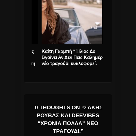
ος Υδρούσας
Καίτη Γαρμπή “Ήλιος Δε
Bruce Springst
…”
Βγαίνει Αν Δεν Πεις Καλημέρα”
You” νέο άλμ
ή παράσταση
νέο τραγούδι κυκλοφορεί.
τρο Άνδρου
0 THOUGHTS ON “ΣΆΚΗΣ
ΡΟΥΒΆΣ ΚΑΙ DEEVIBES
“ΧΡΌΝΙΑ ΠΟΛΛΆ” ΝΈΟ
ΤΡΑΓΟΎΔΙ.”