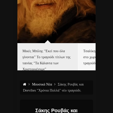
δα
Μικές Μπίλης “Εκεί που όλα
Τσαλίκης, Χριστοφ
γίνονται” Το τραγούδι τίτλων της
στο χωριό του Άι Β
ε…
ταινίας “Τα Κάλαντα των
τραγούδι και video c
Χριστουγέννων”
Μουσικά Νέα
Σάκης Ρουβάς και
Deevibes “Χρόνια Πολλά” νέο τραγούδι.
Σάκης Ρουβάς και