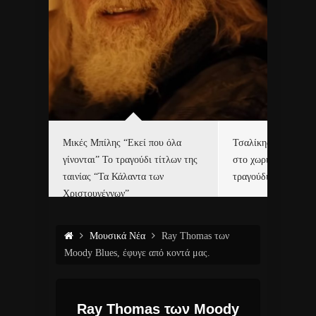
δα
Μικές Μπίλης “Εκεί που όλα
Τσαλίκης, Χριστοφ
γίνονται” Το τραγούδι τίτλων της
στο χωριό του Άι Β
ε…
ταινίας “Τα Κάλαντα των
τραγούδι και video c
Χριστουγέννων”
Μουσικά Νέα
Ray Thomas των
Moody Blues, έφυγε από κοντά μας.
Ray Thomas των Moody