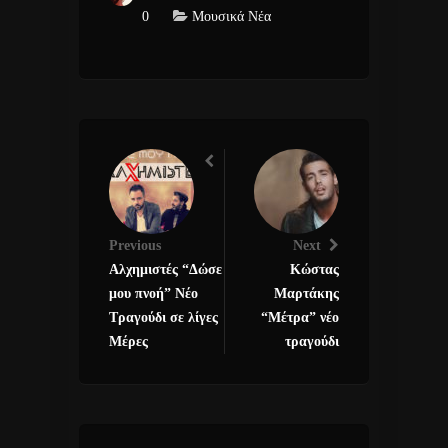
0
Μουσικά Νέα
Previous
Next
Αλχημιστές “Δώσε
Κώστας
μου πνοή” Νέο
Μαρτάκης
Τραγούδι σε λίγες
“Μέτρα” νέο
Μέρες
τραγούδι