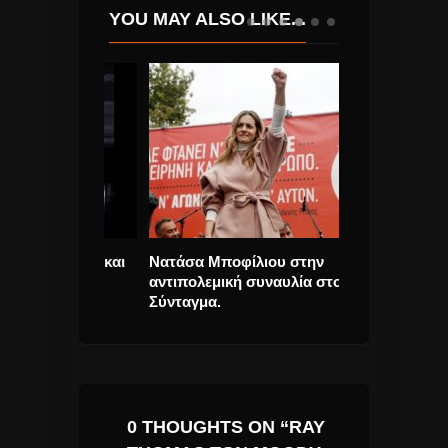
YOU MAY ALSO LIKE...
ille Valo και
Νατάσα Μποφίλιου στην
Γιώργος Σαμπ
ο single.
αντιπολεμική συναυλία στο
Να Σε Προσέχω
Σύνταγμα.
0 THOUGHTS ON “RAY