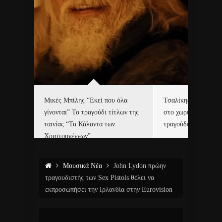
δα
Μικές Μπίλης “Εκεί που όλα
Τσαλίκης, Χριστοφ
γίνονται” Το τραγούδι τίτλων της
στο χωριό του Άι Β
ε…
ταινίας “Τα Κάλαντα των
τραγούδι και video c
Χριστουγέννων”
Μουσικά Νέα
John Lydon πρώην
τραγουδιστής των Sex Pistols θέλει να
εκπροσωπήσει την Ιρλανδία στην Eurovision