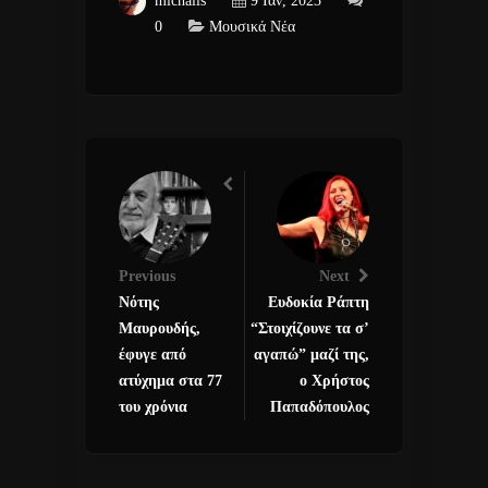
michalis
9 Ιαν, 2023
0
Μουσικά Νέα
Previous
Next
Νότης
Ευδοκία Ράπτη
Μαυρουδής,
“Στοιχίζουνε τα σ’
έφυγε από
αγαπώ” μαζί της,
ατύχημα στα 77
ο Χρήστος
του χρόνια
Παπαδόπουλος