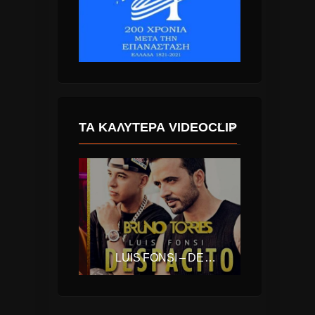
ΤΑ ΚΑΛΎΤΕΡΑ VIDEOCLIP
PORTUGAL. THE MAN – FEEL IT STILL
LUIS FONSI – DESPACITO FEAT. DADDY YANKEE