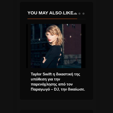
YOU MAY ALSO LIKE...
ς “Έφυγε”
Taylor Swift η δικαστική της
Θοδωρής Φέρ
 64 ετών
υπόθεση για την
έρχεται νέο τρ
παρενόχλησης από τον
Παραγωγό – DJ, την δικαίωσε.