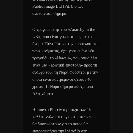
Public Image Ltd (PiL), όπως
ανακοίνωσε σήμερα.
Ο τραγουδιστής του «Anarchy in the
UK», που είναι γνωστότερος με το
όνομα Τζόνι Ρότεν στην κορύφωση του
πανκ κινήματος, έχει γράψει ένα νέο
τραγούδι, το «Hawaii», που όπως λέει
είναι μια «ερωτική επιστολή» προς τη
σύζυγό του, τη Νόρα Φόρστερ, με την
οποία είναι παντρεμένοι σχεδόν 40
χρόνια. Η Νόρα σήμερα πάσχει από
Αλτσχάιμερ.
Η μπάντα PiL είναι μεταξύ των έξι
καλλιτεχνών και συγκροτημάτων που
θα διαγωνιστούν για το ποιος θα
εκπροσωπήσει την Ιρλανδία στη