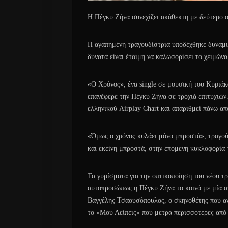
Η Πέγκυ Ζήνα συνεχίζει ακάθεκτη με δεύτερο ο
Η αγαπημένη τραγουδίστρια υποδέχθηκε δυναμικ
δυνατά είναι έτοιμη να καλωσορίσει το χειμώνα
«Ο Χρόνος», ένα single σε μουσική του Κυριά
επανέφερε την Πέγκυ Ζήνα σε τροχιά επιτυχιών
ελληνικού Airplay Chart και απαριθμεί πάνω 
«Όμως ο χρόνος κυλάει μόνο μπροστά», τραγο
και εκείνη μπροστά, στην επόμενη κυκλοφορία 
Τα γυρίσματα για την οπτικοποίηση του νέου τρ
αυτοπροσώπως η Πέγκυ Zήνα το κοινό με μία αν
Βαγγέλης Τσαουσόπουλος, ο σκηνοθέτης που ανέ
το «Μου Λείπεις» που μετρά περισσότερες από