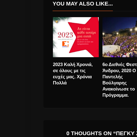
YOU MAY ALSO LIKE...
Iron Maiden.
Η Patti Smith
Ξαναέρχονται το
επιστρέφει στη
καλοκαίρι του 2022
Ελλάδα για ένα
στο Ολυμπιακό
μοναδικό live
Στάδιο
0 THOUGHTS ON “ΠΈΓΚΥ 