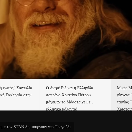
τή φωτός” Συναυλία
Ο Αντρέ Ριέ και η Ελληνίδα
Μικές Μ
ική Εκκλησία στην
σοπράνο Χριστίνα Πέτρου
γίνονται
μάγεψαν το Μάαστριχτ με…
ταινίας 
ελληνικά κάλαντα!
Χριστου
 με τον STAN δημιουργουν νέο Τραγούδι