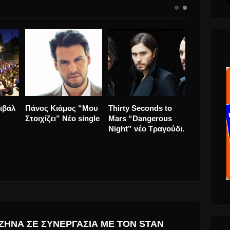
2023 Καλή Χρονιά,
6ο Διεθνές Φεστιβάλ
Πάνος Κι
ν
σε όλους με τις
Άνδρου, 2020 Ο
Στοιχίζει”
ευχές μας. Χρόνια
Παντελής
Πολλά
Βούλγαρης
Ανακοίνωσε το
Πρόγραμμα.
ΖΉΝΑ ΣΕ ΣΥΝΕΡΓΑΣΊΑ ΜΕ ΤΟΝ STAN