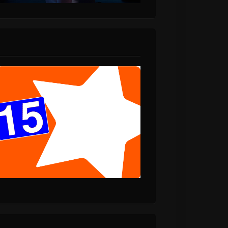
άμος “Μου
Thirty Seconds to
 Νέο single
Mars “Dangerous
Night” νέο Τραγούδι.