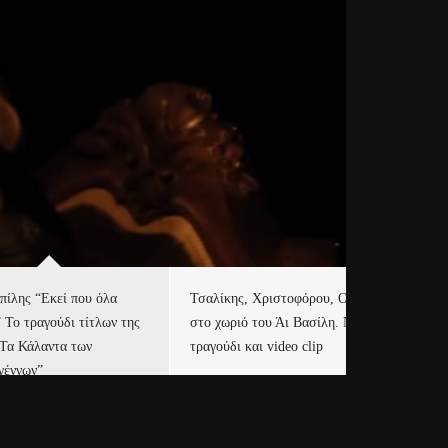
πίλης “Εκεί που όλα
Τσαλίκης, Χριστοφόρου, ONE
Eu
” Το τραγούδι τίτλων της
στο χωριό του Άι Βασίλη. Νέο
Ισ
“Τα Κάλαντα των
τραγούδι και video clip
Απ
γέννων”
Ιρ