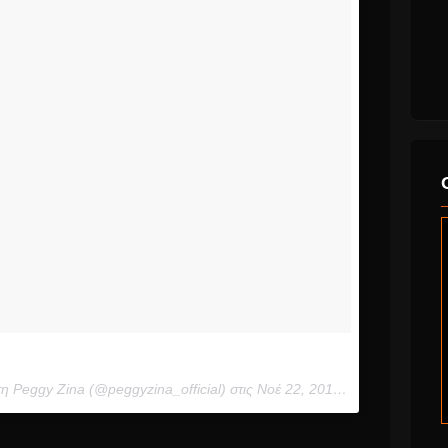
η Peggy Zina (@peggyzina_official) στις
Νοέ 22, 2017, 5:44πμ PST