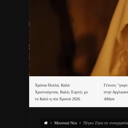
Χρόνια Πολλά, Καλά
Γένεσις “γιορ
Χριστούγεννα, Καλές Εορτές με
στην Αγγλικαν
το Καλό η νέα Χρονιά 2026.
Αθήνα
Μουσικά Νέα
Πέγκυ Ζήνα σε συνεργασία