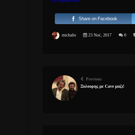
hit-channel.com
Share on Facebook
michalis
23 Νοέ, 2017
0
Previous
Ξυλουρης με Cave μαζι!