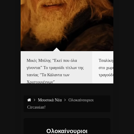
δα
Μικές Μπίλης “Εκεί που όλα
Τσαλίκης, Χριστοφ
γίνονται” Το τραγούδι τίτλων της
στο χωριό του Άι Β
ε…
ταινίας “Τα Κάλαντα των
τραγούδι και video c
Χριστουγέννων”
Μουσικά Νέα
Ολοκαίνουριοι
Circassian!
Ολοκαίνουριοι