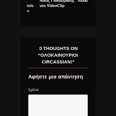
ην
Νίκος Γιακουμάκης “Χαλκίδα”
Νίκος Οικονο
 Sex Pistols
νέο VideoClip
Το Τέρμα” νέο
πήσει την
Τραγούδι.
rovision
0 THOUGHTS ON
“ΟΛΟΚΑΊΝΟΥΡΙΟΙ
CIRCASSIAN!”
Αφήστε μια απάντηση
Σχόλιο