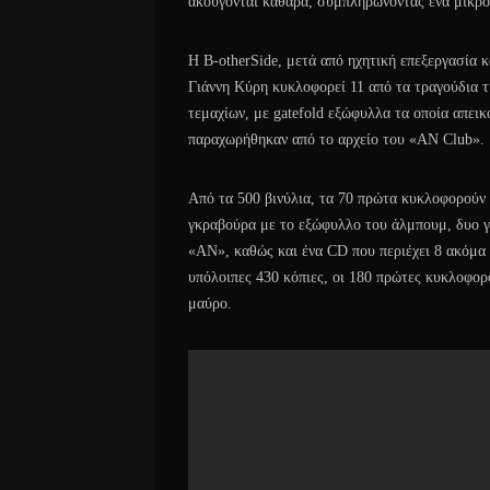
ακούγονται καθαρά, συμπληρώνοντας ένα μικρό
Η B-otherSide, μετά από ηχητική επεξεργασία κ
Γιάννη Κύρη κυκλοφορεί 11 από τα τραγούδια τ
τεμαχίων, με gatefold εξώφυλλα τα οποία απεικο
παραχωρήθηκαν από το αρχείο του «ΑΝ Club».
Από τα 500 βινύλια, τα 70 πρώτα κυκλοφορούν σ
γκραβούρα με το εξώφυλλο του άλμπουμ, δυο γι
«AN», καθώς και ένα CD που περιέχει 8 ακόμα 
υπόλοιπες 430 κόπιες, οι 180 πρώτες κυκλοφορο
μαύρο.