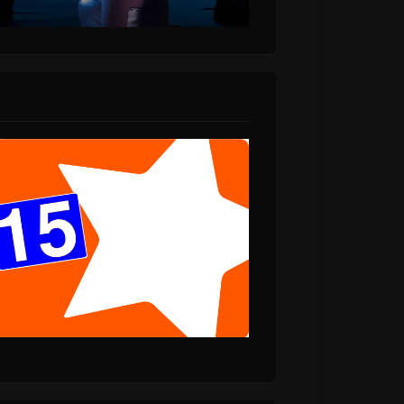
κα
Συνεργασία Stavento
ς
ft. Ελένη Βιτάλη.
μούς” Νέο
Ακούστε το νέο
από την
τραγούδι τους «Το
»
Μαντήλι»