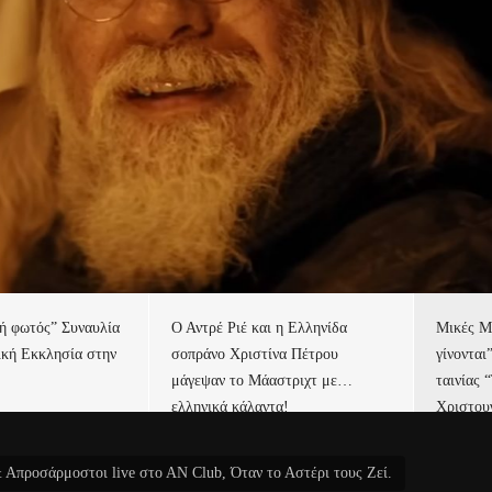
τή φωτός” Συναυλία
Ο Αντρέ Ριέ και η Ελληνίδα
Μικές Μ
ική Εκκλησία στην
σοπράνο Χριστίνα Πέτρου
γίνονται
μάγεψαν το Μάαστριχτ με…
ταινίας 
ελληνικά κάλαντα!
Χριστου
Απροσάρμοστοι live στο ΑΝ Club, Όταν το Αστέρι τους Ζεί.