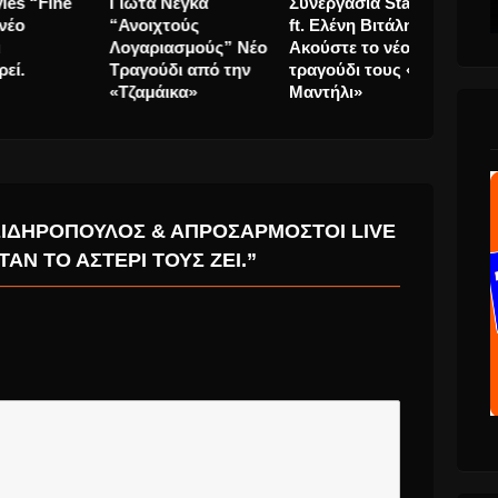
ι
U2 live……στο μετρό
Harry Styles “Fine
Γιώτα Νέγ
του Βερολίνου!
Line” το νέο
“Ανοιχτού
πό το
άλμπουμ
Λογαριασ
τη
κυκλοφορεί.
Τραγούδι 
«Τζαμάικα
ΣΙΔΗΡΌΠΟΥΛΟΣ & ΑΠΡΟΣΆΡΜΟΣΤΟΙ LIVE
ΤΑΝ ΤΟ ΑΣΤΈΡΙ ΤΟΥΣ ΖΕΊ.”