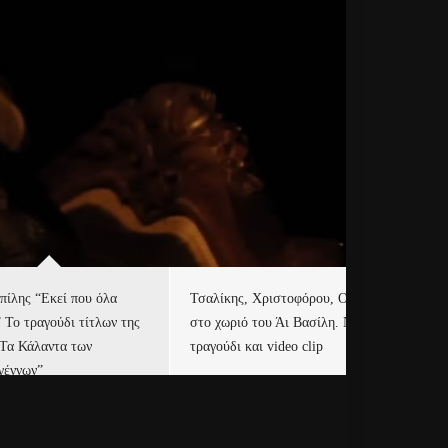
πίλης “Εκεί που όλα
Τσαλίκης, Χριστοφόρου, ONE
Eu
” Το τραγούδι τίτλων της
στο χωριό του Άι Βασίλη. Νέο
Ισ
“Τα Κάλαντα των
τραγούδι και video clip
Απ
γέννων”
Ιρ