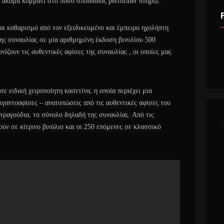
 ακόμα κομμάτι στο πόσο σπουδαίος performer υπήρξε.
αι καθαρισμό από τον εξειδικευμένο και έμπειρο ηχολήπτη
ης συναυλίας σε μία αριθμημένη έκδοση βινυλίου 500
νίζουν τις αυθεντικές αφίσες της συναυλίας , οι οποίες μας
ε ειδική χειροποίητη κασετίνα, η οποία περιέχει μια
γαντοαφίσες – ανατυπώσεις από τις αυθεντικές αφίσες του
τραγούδια, το σύνολο δηλαδή της συναυλίας. Από τις
ύν σε κίτρινο βινύλιο και οι 250 επόμενες σε κλασσικό