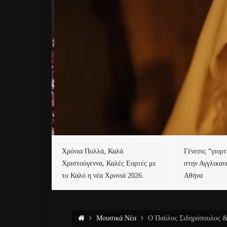
Χρόνια Πολλά, Καλά
Γένεσις “γιορ
Χριστούγεννα, Καλές Εορτές με
στην Αγγλικαν
το Καλό η νέα Χρονιά 2026.
Αθήνα
Μουσικά Νέα
Ο Παύλος Σιδηρόπουλος & 