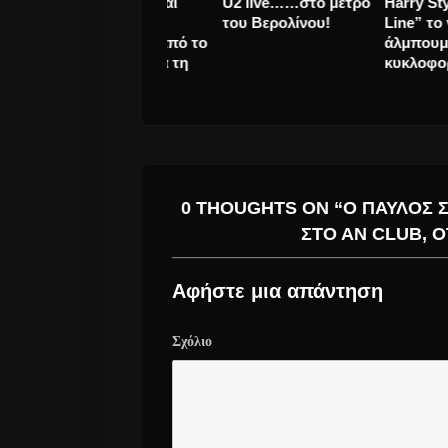
Ariana Grande
Αρετή Κετιμέ κα
“Positions” deluxe
Χοροσταλίτες
έκδοση με νέα
αποσύρονται α
τραγούδια.
διαγωνισμό για 
Eurovision.
0 THOUGHTS ON “Ο ΠΑΎΛΟΣ 
ΣΤΟ ΑΝ CLUB, Ό
Αφήστε μια απάντηση
Σχόλιο