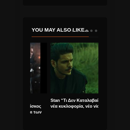
YOU MAY ALSO LIKE...
 Ένα
Stan “Τι Δεν Καταλαβαίνεις;”
Δέσποινα Βαν
έος δίσκος
νέα κυκλοφορία, νέο videoClip
επιχειρηματικ
ίδη και των
ideo)