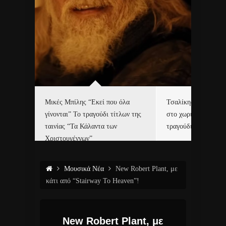
δα
Μικές Μπίλης “Εκεί που όλα
Τσαλίκης, Χριστοφ
γίνονται” Το τραγούδι τίτλων της
στο χωριό του Άι Β
ε…
ταινίας “Τα Κάλαντα των
τραγούδι και video c
Χριστουγέννων”
Μουσικά Νέα
New Robert Plant, με
κάτι από “Stairway To Heaven”!
New Robert Plant, με