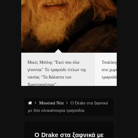
δα
Μικές Μπίλης “Εκεί που όλα
Τσαλίκης, Χριστοφ
γίνονται” Το τραγούδι τίτλων της
στο χωριό του Άι Β
ε…
ταινίας “Τα Κάλαντα των
τραγούδι και video c
Χριστουγέννων”
Μουσικά Νέα
Ο Drake στα ξαφνικά
με δύο ολοκαίνουρια τραγούδια.
Ο Drake στα ξαφνικά με