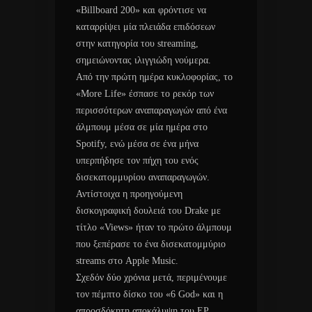
«Billboard 200» και φρόντισε να
καταρρίψει μία πλειάδα επιδόσεων
στην κατηγορία του streaming,
σημειώνοντας ιλιγγιώδη νούμερα.
Από την πρώτη ημέρα κυκλοφορίας, το
«More Life» έσπασε το ρεκόρ των
περισσότερων αναπαραγωγών από ένα
άλμπουμ μέσα σε μία ημέρα στο
Spotify, ενώ μέσα σε ένα μήνα
υπερπήδησε τον πήχη του ενός
δισεκατομμυρίου αναπαραγωγών.
Αντίστοιχα η προηγούμενη
δισκογραφική δουλειά του Drake με
τίτλο «Views» ήταν το πρώτο άλμπουμ
που ξεπέρασε το ένα δισεκατομμύριο
streams στο Apple Music.
Σχεδόν δύο χρόνια μετά, περιμένουμε
τον πέμπτο δίσκο του «6 God» και η
απροσδόκητη αποκάλυψη του EP