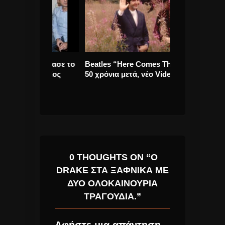
αρουσίασε το
Beatles “Here Comes The Sun”
Ζουγανέλη ” Τ
ελευταίος
50 χρόνια μετά, νέο VideoClip.
δεύτερο video 
δίσκο.
0 THOUGHTS ON “Ο
DRAKE ΣΤΑ ΞΑΦΝΙΚΆ ΜΕ
ΔΎΟ ΟΛΟΚΑΊΝΟΥΡΙΑ
ΤΡΑΓΟΎΔΙΑ.”
Αφήστε μια απάντηση