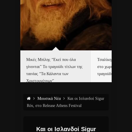
δα
Μικές Μπίλης “Εκεί που όλα
Τσαλίκης, Χριστοφ
γίνονται” Το τραγούδι τίτλων της
στο χωριό του Άι Β
ε…
ταινίας “Τα Κάλαντα των
τραγούδι και video c
Χριστουγέννων”
Μουσικά Νέα
Και οι Ισλανδοί Sigur
Rós, στο Release Athens Festival
Και οι Ισλανδοί Sigur