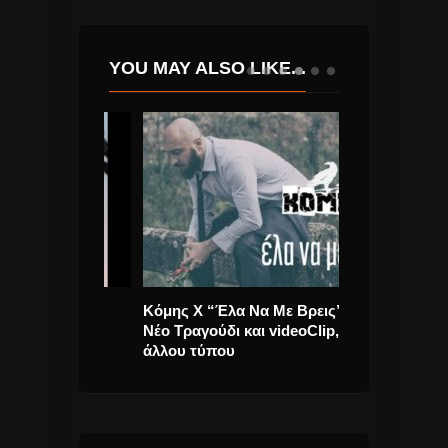
YOU MAY ALSO LIKE...
erdog” νέο
Κόμης Χ “Έλα Να Με Βρεις”
Leon of Athens
ip
Νέο Τραγούδι και videoClip,
“Τελευταία φο
άλλου τύπου
Billie Kark