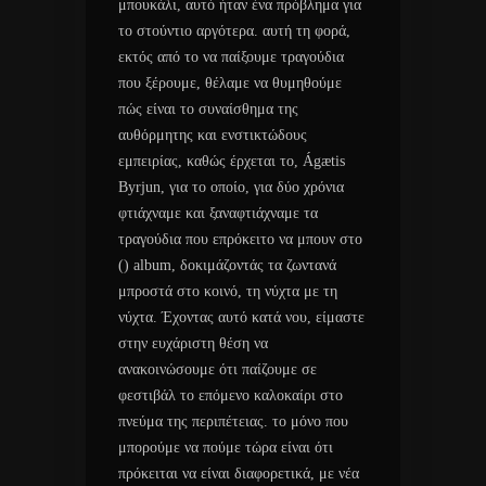
μπουκάλι, αυτό ήταν ένα πρόβλημα για
το στούντιο αργότερα. αυτή τη φορά,
εκτός από το να παίξουμε τραγούδια
που ξέρουμε, θέλαμε να θυμηθούμε
πώς είναι το συναίσθημα της
αυθόρμητης και ενστικτώδους
εμπειρίας, καθώς έρχεται το, Ágætis
Byrjun, για το οποίο, για δύο χρόνια
φτιάχναμε και ξαναφτιάχναμε τα
τραγούδια που επρόκειτο να μπουν στο
() album, δοκιμάζοντάς τα ζωντανά
μπροστά στο κοινό, τη νύχτα με τη
νύχτα. Έχοντας αυτό κατά νου, είμαστε
στην ευχάριστη θέση να
ανακοινώσουμε ότι παίζουμε σε
φεστιβάλ το επόμενο καλοκαίρι στο
πνεύμα της περιπέτειας. το μόνο που
μπορούμε να πούμε τώρα είναι ότι
πρόκειται να είναι διαφορετικά, με νέα