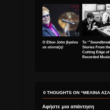
Morrissey για
Η θέση που θα
δήμαρχος Λονδίνου!
εμφανιστούν Ε
& Κύπρος στον
ημιτελικό τις
Eurovision 2016
0 THOUGHTS ON “ΜΕΛΊΝΑ ΑΣΛ
Αφήστε μια απάντηση