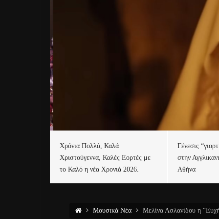
Χρόνια Πολλά, Καλά
Γένεσις “γιορ
Χριστούγεννα, Καλές Εορτές με
στην Αγγλικαν
το Καλό η νέα Χρονιά 2026.
Αθήνα
Μουσικά Νέα
Μελίνα Ασλανίδου η “Ευχή