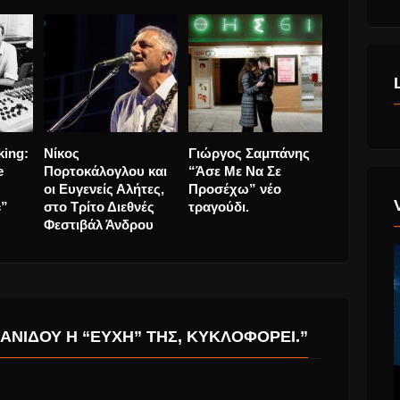
Ο Elton John βγαίνει
Το ‘”Soundbreaking:
Νίκος
λλάδα
σε σύνταξη!
Stories From the
Πορτοκάλο
Cutting Edge of
οι Ευγενεί
Recorded Music”
στο Τρίτο 
Φεστιβάλ 
ΑΝΊΔΟΥ Η “ΕΥΧΉ” ΤΗΣ, ΚΥΚΛΟΦΟΡΕΊ.”