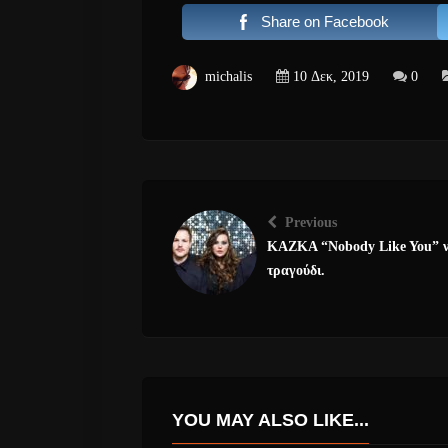
Share on Facebook
michalis
10 Δεκ, 2019
0
Previous
KAZKA “Nobody Like You” ν
τραγούδι.
YOU MAY ALSO LIKE...