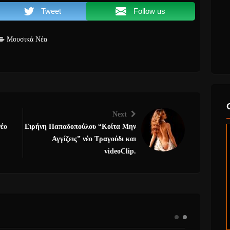
Tweet
Follow us
Μουσικά Νέα
Next
έο
Ειρήνη Παπαδοπούλου “Κοίτα Μην
Αγγίζεις” νέο Τραγούδι και
videoClip.