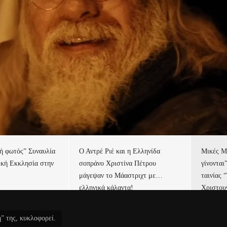
τή φωτός” Συναυλία
Ο Αντρέ Ριέ και η Ελληνίδα
Μικές Μ
ική Εκκλησία στην
σοπράνο Χριστίνα Πέτρου
γίνονται
μάγεψαν το Μάαστριχτ με…
ταινίας 
ελληνικά κάλαντα!
Χριστου
” της, κυκλοφορεί.