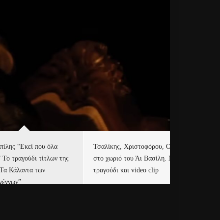
πίλης “Εκεί που όλα
Τσαλίκης, Χριστοφόρου, ONE
Eu
” Το τραγούδι τίτλων της
στο χωριό του Άι Βασίλη. Νέο
Ισ
“Τα Κάλαντα των
τραγούδι και video clip
Απ
γέννων”
Ιρ