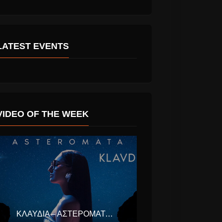
LATEST EVENTS
Γιώργος Σαμπάνης
γλου και
“Άσε Με Να Σε
ς Αλήτες,
Προσέχω” νέο
VIDEO OF THE WEEK
Διεθνές
τραγούδι.
Άνδρου
ΚΛΑΥΔΊΑ – ΑΣΤΕΡΟΜΆΤΑ (EUROVISION ΕΛΛΆΔΑ 2025)