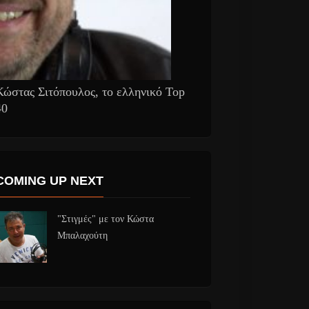
Κώστας Σιτόπουλος, το ελληνικό Top
40
COMING UP NEXT
"Στιγμές" με τον Κώστα
Μπαλαχούτη