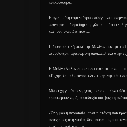
κυκλοφόρησε.
Η αγαπημένη ερμηνεύτρια επιλέγει να συνεργασ
ασύγκριτο δίδυμο δημιουργών που δένει εκπληκ
και τους γνωρίζει χρόνια.
Η διαπεραστική φωνή της Μελίνας μαζί με τα la
ατμόσφαιρα, αφιερωμένη αποκλειστικά στην ευχ
Η Μελίνα Ασλανίδου αποδεικνύει ότι είναι… «π
«Ευχή», ξεδιπλώνοντας όλες τις φωνητικές ικαν
Μία ευχή γεμάτη ενέργεια, η οποία παίρνει θέ
προσφέρουν χαρά, αισιοδοξία και ψυχική ανάτα
«Όλη μου η περιουσία, είναι η στάχτη που κρα
αντέχω μες στη γυάλα, δεν μπορώ μες στο κενό…
ευχή μου φυλαχτό…»