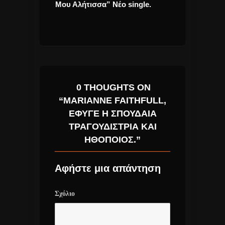
 στον Β
Μου Αλήτισσα” Νέο single.
Μυαλό” έρχετα
ου
Μουσικό Κομμ
γουδιού.
0 THOUGHTS ON
“MARIANNE FAITHFULL,
ΈΦΥΓΕ Η ΣΠΟΥΔΑΊΑ
ΤΡΑΓΟΥΔΊΣΤΡΙΑ ΚΑΙ
ΗΘΟΠΟΙΌΣ.”
Αφήστε μια απάντηση
Σχόλιο