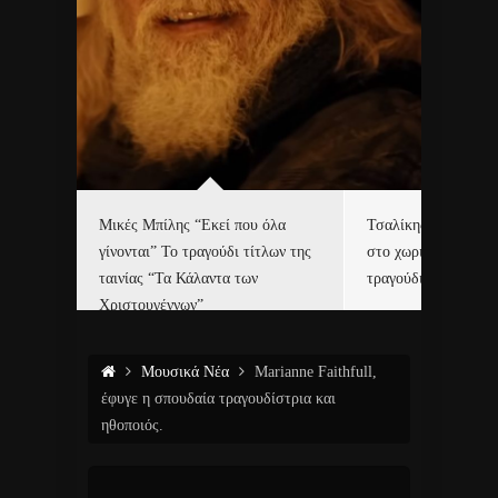
δα
Μικές Μπίλης “Εκεί που όλα
Τσαλίκης, Χριστοφ
γίνονται” Το τραγούδι τίτλων της
στο χωριό του Άι Β
ε…
ταινίας “Τα Κάλαντα των
τραγούδι και video c
Χριστουγέννων”
Μουσικά Νέα
Marianne Faithfull,
έφυγε η σπουδαία τραγουδίστρια και
ηθοποιός.