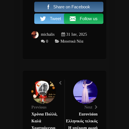
Share on Facebook
Tweet
Follow us
michalis
31 Ιαν, 2025
0
Μουσικά Νέα
Previous
Next
Χρόνια Πολλά,
Eurovision
Καλά
Ελληνικός τελικός
Χριστούγεννα,
Η υπέροχη φωνή