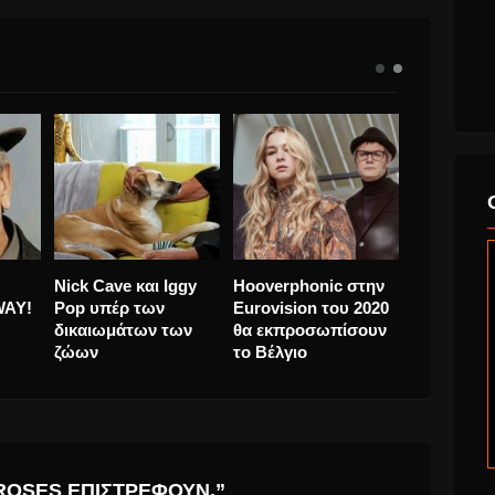
ι μία
Ο Αντώνης Βλάχος
I ‘M GLAD YOU
Nick Cave 
» νέο
διασκευάζει το “Billie
STOOD IN MY WAY!
Pop υπέρ 
Jean” του Michael
21/09/1934 –
δικαιωμάτ
Jackson
10/11/2016
ζώων
 ROSES ΕΠΙΣΤΡΈΦΟΥΝ.”