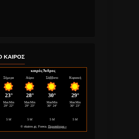
Ο ΚΑΙΡΟΣ
καιρός Άνδρος
και Iggy
Hooverphonic στην
των
Eurovision του 2020
ων των
θα εκπροσωπίσουν
το Βέλγιο