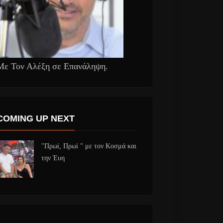
Με Τον Αλέξη σε Επανάληψη.
COMING UP NEXT
"Πρωί, Πρωί " με τον Κοσμά και
την Έυη