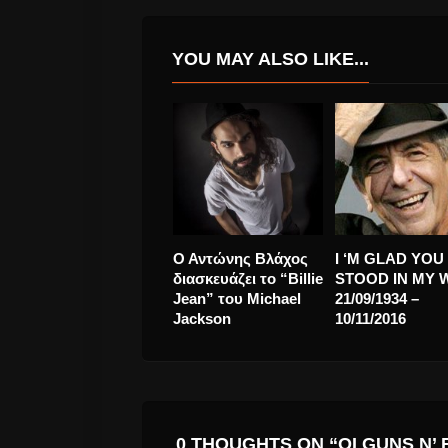
YOU MAY ALSO LIKE...
Νατάσσα Μποφίλιου
Μαρίζα Ρίζου κα
“Υπόστεγο” Το
«Μεγάλη Γιορτή
instant classic single
CD
της
0 THOUGHTS ON “ΟΙ GUNS N’