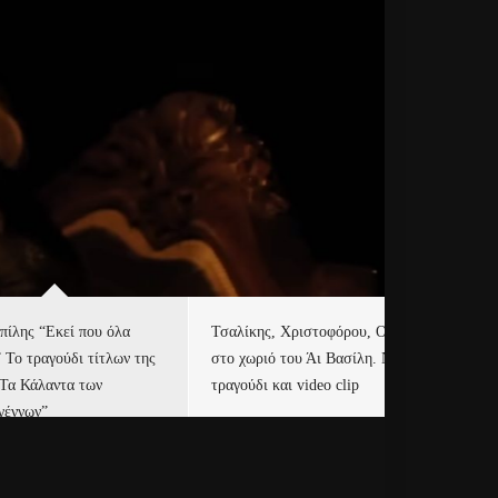
πίλης “Εκεί που όλα
Τσαλίκης, Χριστοφόρου, ONE
Eu
” Το τραγούδι τίτλων της
στο χωριό του Άι Βασίλη. Νέο
Ισ
“Τα Κάλαντα των
τραγούδι και video clip
Απ
γέννων”
Ιρ