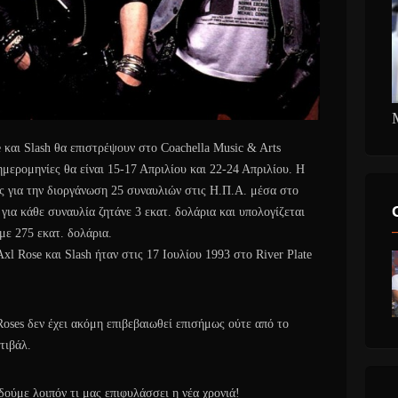
 και Slash θα επιστρέψουν στο Coachella Music & Arts
ημερομηνίες θα είναι 15-17 Απριλίου και 22-24 Απριλίου. Η
ς για την διοργάνωση 25 συναυλιών στις Η.Π.Α. μέσα στο
 για κάθε συναυλία ζητάνε 3 εκατ. δολάρια και υπολογίζεται
 με 275 εκατ. δολάρια.
xl Rose και Slash ήταν στις 17 Ιουλίου 1993 στο River Plate
oses δεν έχει ακόμη επιβεβαιωθεί επισήμως ούτε από το
τιβάλ.
 δούμε λοιπόν τι μας επιφυλάσσει η νέα χρονιά!