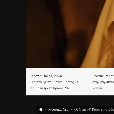
Χρόνια Πολλά, Καλά
Γένεσις “γιορ
Χριστούγεννα, Καλές Εορτές με
στην Αγγλικαν
το Καλό η νέα Χρονιά 2026.
Αθήνα
Μουσικά Νέα
Οι Guns N’ Roses επιστρέ