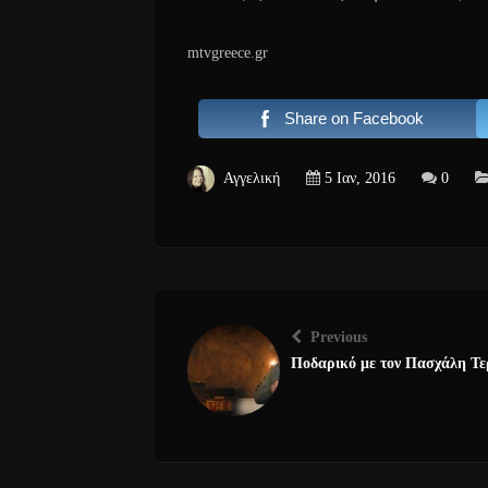
mtvgreece.gr
Share on Facebook
Αγγελική
5 Ιαν, 2016
0
Previous
Ποδαρικό με τον Πασχάλη Τε