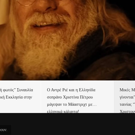
τή φωτός” Συναυλία
Ο Αντρέ Ριέ και η Ελληνίδα
Μικές Μ
ική Εκκλησία στην
σοπράνο Χριστίνα Πέτρου
γίνονται
μάγεψαν το Μάαστριχτ με…
ταινίας 
ελληνικά κάλαντα!
Χριστου
φουν.