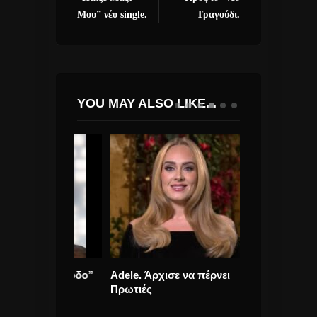
Μου” νέο single.
Τραγούδι.
YOU MAY ALSO LIKE...
 “Αδιέξοδο”
Adele. Άρχισε να πέρνει
Ο Γιώργος Σα
αι το
Πρωτιές
Τραγούδι: «Σε
Η Καρδιά»