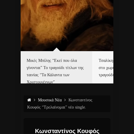
δα
Μικές Μπίλης “Εκεί που όλα
Τσαλίκης, Χριστοφ
γίνονται” Το τραγούδι τίτλων της
στο χωριό του Άι Β
ε…
ταινίας “Τα Κάλαντα των
τραγούδι και video c
Χριστουγέννων”
Μουσικά Νέα
Κωνσταντίνος
Κουφός “Τρελαίνομαι” νέο single.
Κωνσταντίνος Κουφός