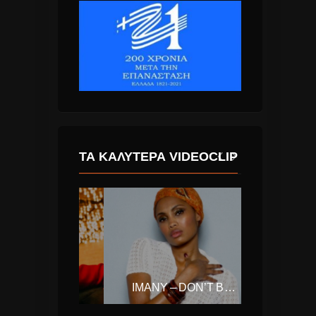
ΤΑ ΚΑΛΎΤΕΡΑ VIDEOCLIP
THE WEEKND – BLINDING LIGHTS
IMANY – DON’T BE SO SHY (FILATOV & KARAS REMIX)