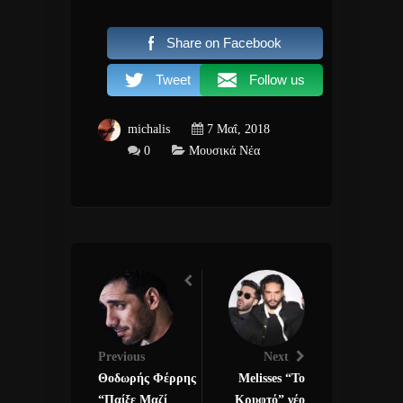
Share on Facebook
Tweet
Follow us
michalis
7 Μαΐ, 2018
0
Μουσικά Νέα
Previous
Next
Θοδωρής Φέρρης
Μelisses “Το
“Παίξε Μαζί
Κρυφτό” νέο