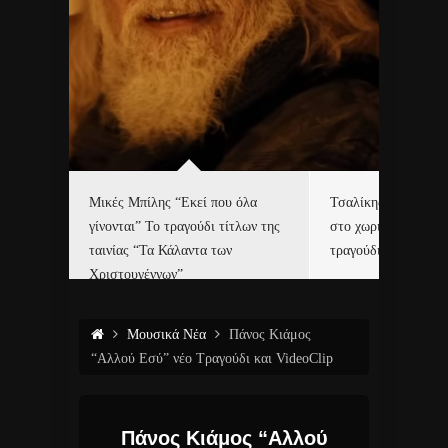
δα
Μικές Μπίλης “Εκεί που όλα
Τσαλίκης, Χριστοφ
γίνονται” Το τραγούδι τίτλων της
στο χωριό του Άι Β
ε…
ταινίας “Τα Κάλαντα των
τραγούδι και video c
Χριστουγέννων”
Μουσικά Νέα
Πάνος Κιάμος
“Αλλού Εσύ” νέο Τραγούδι και VideoClip
Πάνος Κιάμος “Αλλού