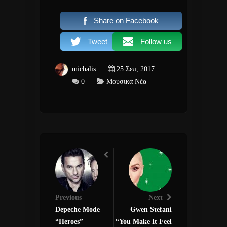
Share on Facebook
Tweet
Follow us
michalis
25 Σεπ, 2017
0
Μουσικά Νέα
Previous
Next
Depeche Mode
Gwen Stefani
“Heroes”
“You Make It Feel