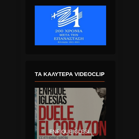
ΤΑ ΚΑΛΎΤΕΡΑ VIDEOCLIP
ALI BAKGOR & KALLAY SAUNDERS – OCEAN
ENRIQUE IGLESIAS – DUELE EL CORAZON (FT. WISIN)