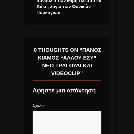
ωνή του
συναυλία των Μίμη Πλέσσα και
τραγούδι του 
.
Δάκη, λόγω των Φονικών
«Θάλασσα»!!!
Πυρκαγιών
0 THOUGHTS ON “ΠΆΝΟΣ
ΚΙΆΜΟΣ “ΑΛΛΟΎ ΕΣΎ”
ΝΈΟ ΤΡΑΓΟΎΔΙ ΚΑΙ
VIDEOCLIP”
Αφήστε μια απάντηση
Σχόλιο