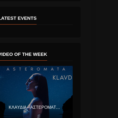
LATEST EVENTS
VIDEO OF THE WEEK
n των
Νατάσα Θεοδωρίδου
ιστρέφει
“Πες Ό,τι Θες” Νέο
σκο!
single.
ΚΛΑΥΔΊΑ – ΑΣΤΕΡΟΜΆΤΑ (EUROVISION ΕΛΛΆΔΑ 2025)