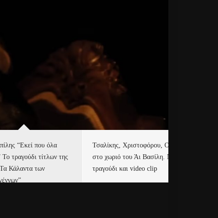
πίλης “Εκεί που όλα
Τσαλίκης, Χριστοφόρου, ONE
Eu
” Το τραγούδι τίτλων της
στο χωριό του Άι Βασίλη. Νέο
Ισ
“Τα Κάλαντα των
τραγούδι και video clip
Απ
γέννων”
Ιρ