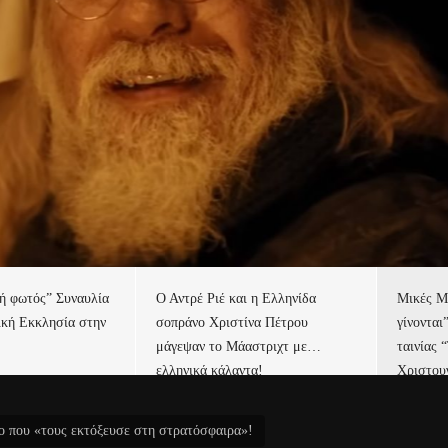
τή φωτός” Συναυλία
Ο Αντρέ Ριέ και η Ελληνίδα
Μικές Μ
ική Εκκλησία στην
σοπράνο Χριστίνα Πέτρου
γίνονται
μάγεψαν το Μάαστριχτ με…
ταινίας 
ελληνικά κάλαντα!
Χριστου
κο που «τους εκτόξευσε στη στρατόσφαιρα»!