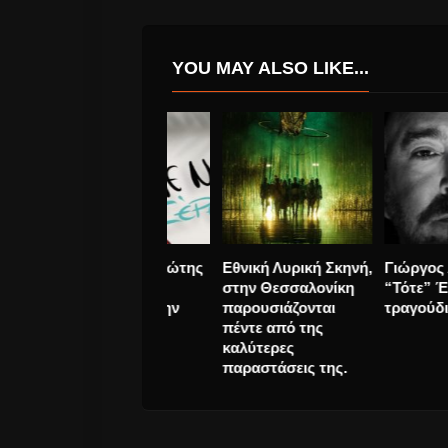
YOU MAY ALSO LIKE...
Depeche Mode
STAN Αντιπαρι
“Going Backwards”
“Δε Με Ξέρεις”
νέο videoClip και σε
Έρχεται από τη
360ᵒ
Παρασκευή 7
Ιουνίου.