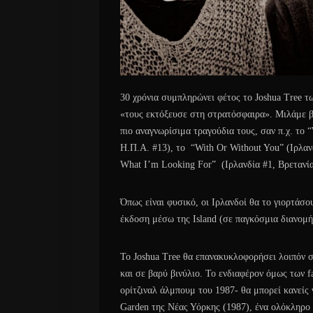
30 χρόνια συμπληρώνει φέτος το Joshua Tree τ
«τους εκτόξευσε στη στρατόσφαιρα». Μιλάμε βέ
πιο αναγνωρίσιμα τραγούδια τους, σαν π.χ. τo 
Η.Π.Α. #13), το “With Οr Without You” (Ιρλανδ
What I’m Looking For” (Ιρλανδία #1, Βρετανία
Όπως είναι φυσικό, οι Ιρλανδοί θα το γιορτάσ
έκδοση μέσω της Island (σε παγκόσμια διανομή τ
Το Joshua Tree θα επανακυκλοφορήσει λοιπόν σ
και σε βαρύ βινύλιο. Το ενδιαφέρον όμως των fa
ορίτζιναλ άλμπουμ του 1987- θα μπορεί κανείς
Garden της Νέας Υόρκης (1987), ένα ολόκληρο 