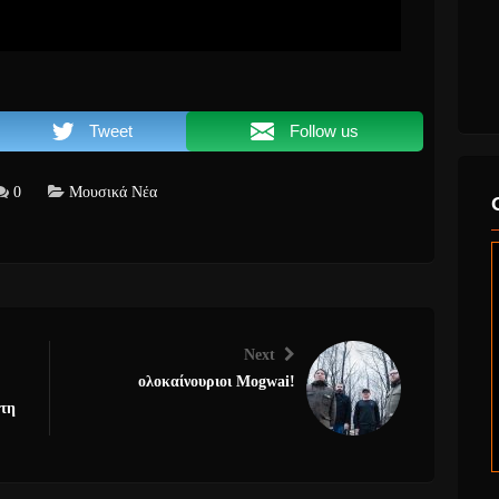
Tweet
Follow us
0
Μουσικά Νέα
Next
ολοκαίνουριοι Mogwai!
 τη