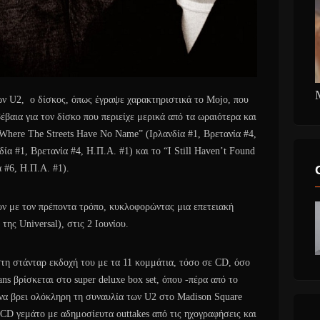
ων U2, ο δίσκος, όπως έγραψε χαρακτηριστικά το Mojo, που
βαια για τον δίσκο που περιείχε μερικά από τα ωραιότερα και
“Where The Streets Have No Name” (Ιρλανδία #1, Βρετανία #4,
ία #1, Βρετανία #4, Η.Π.Α. #1) και το “I Still Haven’t Found
 #6, Η.Π.Α. #1).
ουν με τον πρέποντα τρόπο, κυκλοφορώντας μια επετειακή
ης Universal), στις 2 Ιουνίου.
τη στάνταρ εκδοχή του με τα 11 κομμάτια, τόσο σε CD, όσο
ns βρίσκεται στο super deluxe box set, όπου -πέρα από το
 να βρει ολόκληρη τη συναυλία των U2 στο Madison Square
CD γεμάτο με αδημοσίευτα outtakes από τις ηχογραφήσεις και