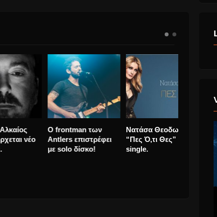
ώτης
Εθνική Λυρική Σκηνή,
Γιώργος Αλκαίος
O frontma
στην Θεσσαλονίκη
“Τότε” Έρχεται νέο
Antlers επ
ν
παρουσιάζονται
τραγούδι.
με solo δί
πέντε από της
καλύτερες
παραστάσεις της.