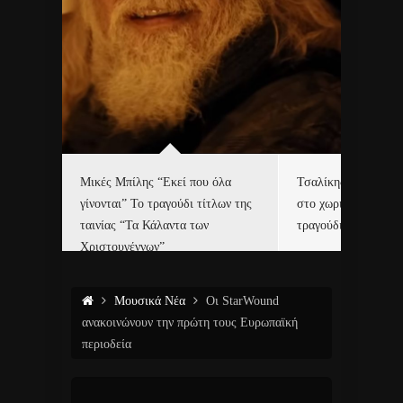
δα
Μικές Μπίλης “Εκεί που όλα
Τσαλίκης, Χριστοφ
γίνονται” Το τραγούδι τίτλων της
στο χωριό του Άι Β
ε…
ταινίας “Τα Κάλαντα των
τραγούδι και video c
Χριστουγέννων”
Μουσικά Νέα
Οι StarWound
ανακοινώνουν την πρώτη τους Ευρωπαϊκή
περιοδεία