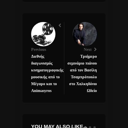
Previous
Next
Διεθνής
Τριήμερο
διαγωνισμός
σεμινάριο πιάνου
κινηματογραφικής
από τον Βασίλη
μουσικής από το
Τσαμπρόπουλο
Μέγαρο και το
στο Χαλκηδόνιο
Animasyros
Ωδείο
YOU MAY ALSO LIKE...