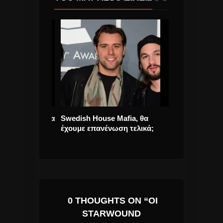
της pop με νέα
Swedish House Mafia, θα
Ο Γιάννης Αγγ
από 40
έχουμε επανένωση τελικά;
παρουσιάσει τ
σε…. 2 συναυλ
0 THOUGHTS ON “ΟΙ
STARWOUND