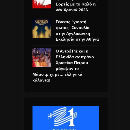
Εορτές με το Καλό η
νέα Χρονιά 2026.
Γένεσις “γιορτή
φωτός” Συναυλία
στην Αγγλικανική
Εκκλησία στην Αθήνα
Ο Αντρέ Ριέ και η
Ελληνίδα σοπράνο
Χριστίνα Πέτρου
μάγεψαν το
Μάαστριχτ με… ελληνικά
κάλαντα!