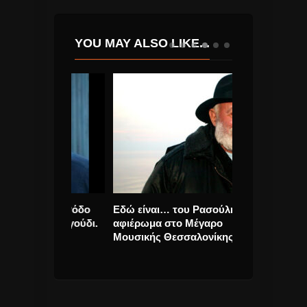
YOU MAY ALSO LIKE...
άτος “Ρόδο
Εδώ είναι… του Ρασούλη…..
Martin Gore (
έο τραγούδι.
αφιέρωμα στο Μέγαρο
Mode) με νέο s
Μουσικής Θεσσαλονίκης
και με ανακοίν
EP.