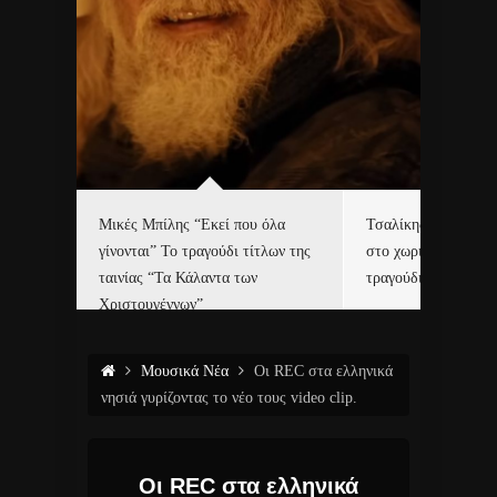
δα
Μικές Μπίλης “Εκεί που όλα
Τσαλίκης, Χριστοφ
γίνονται” Το τραγούδι τίτλων της
στο χωριό του Άι Β
ε…
ταινίας “Τα Κάλαντα των
τραγούδι και video c
Χριστουγέννων”
Μουσικά Νέα
Οι REC στα ελληνικά
νησιά γυρίζοντας το νέο τους video clip.
Οι REC στα ελληνικά