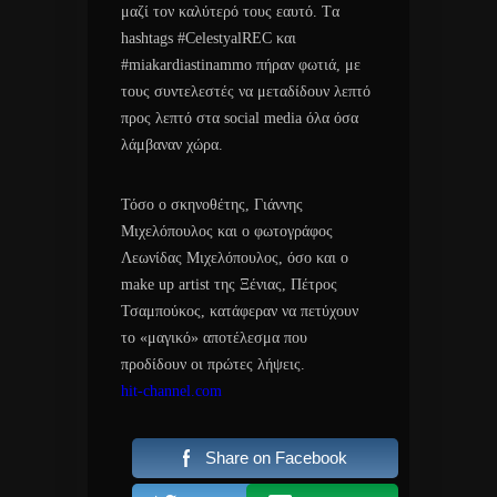
μαζί τον καλύτερό τους εαυτό. Tα
hashtags #CelestyalREC και
#miakardiastinammo πήραν φωτιά, με
τους συντελεστές να μεταδίδουν λεπτό
προς λεπτό στα social media όλα όσα
λάμβαναν χώρα.
Τόσο ο σκηνοθέτης, Γιάννης
Μιχελόπουλος και ο φωτογράφος
Λεωνίδας Μιχελόπουλος, όσο και ο
make up artist της Ξένιας, Πέτρος
Τσαμπούκος, κατάφεραν να πετύχουν
το «μαγικό» αποτέλεσμα που
προδίδουν οι πρώτες λήψεις.
hit-channel.com
Share on Facebook