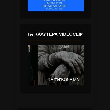
ΤΑ ΚΑΛΎΤΕΡΑ VIDEOCLIP
THE WEEKND – CAN’T FEEL MY FACE
RAG’N’BONE MAN – HUMAN