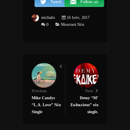
Tweet
Follow us
michalis
16 Ιούν, 2017
0
Μουσικά Νέα
Previous
Next
Mike Candys
Demy “Μ’
“L.A. Love” Νέο
Εκδικείσαι” νέο
Single
single.