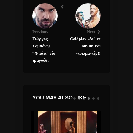
Previous
Next
Γιώργος
Coldplay νέο live
Σαμπάνης
album και
“Φταίει” νέο
ντοκιμαντέρ!!
τραγούδι.
YOU MAY ALSO LIKE...