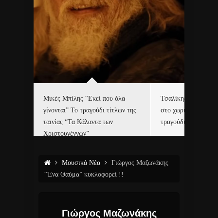
δα
Μικές Μπίλης “Εκεί που όλα
Τσαλίκης, Χριστοφ
γίνονται” Το τραγούδι τίτλων της
στο χωριό του Άι Β
ε…
ταινίας “Τα Κάλαντα των
τραγούδι και video c
Χριστουγέννων”
Μουσικά Νέα
Γιώργος Μαζωνάκης
“Ένα Θαύμα” κυκλοφορεί !!
Γιώργος Μαζωνάκης