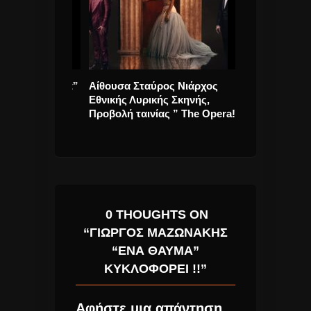
hank U, Next”
Αίθουσα Σταύρος Νιάρχος
Depeche Mode 
Εθνικής Λυρικής Σκηνής,
Forest” νέο Τρ
Προβολή ταινίας ” The Opera! “
Trailer Ταινίας.
0 THOUGHTS ON
“ΓΙΏΡΓΟΣ ΜΑΖΩΝΆΚΗΣ
“ΈΝΑ ΘΑΎΜΑ”
ΚΥΚΛΟΦΟΡΕΊ !!”
Αφήστε μια απάντηση