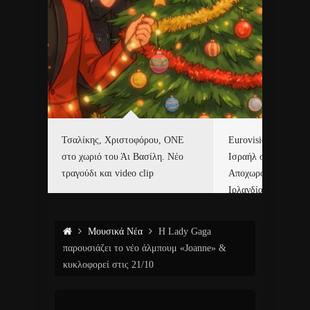
όλα
Τσαλίκης, Χριστοφόρου, ONE
Eurovision 2026. Κα
λων της
στο χωριό του Άι Βασίλη. Νέο
Ισραήλ στον διαγων
τραγούδι και video clip
Αποχωρούν Ισπανία,
Ιρλανδία και Σλοβεν
Μουσικά Νέα
Η Lady Gaga
παρουσιάζει το νέο άλμπουμ «Joanne» &
κυκλοφορεί στις 21/10