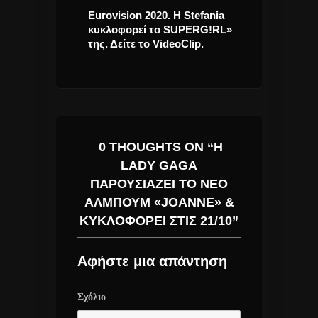
ish I Could
Eurovision 2020. H Stefania
Έλενα Παπαρί
Single
κυκλοφορεί το SUPERG!RL»
“Χριστούγεννα 
της. Δείτε το VideoClip.
Christmas” νέ
πνεύμα των η
0 THOUGHTS ON “Η
LADY GAGA
ΠΑΡΟΥΣΙΆΖΕΙ ΤΟ ΝΈΟ
ΆΛΜΠΟΥΜ «JOANNE» &
ΚΥΚΛΟΦΟΡΕΊ ΣΤΙΣ 21/10”
Αφήστε μια απάντηση
Σχόλιο