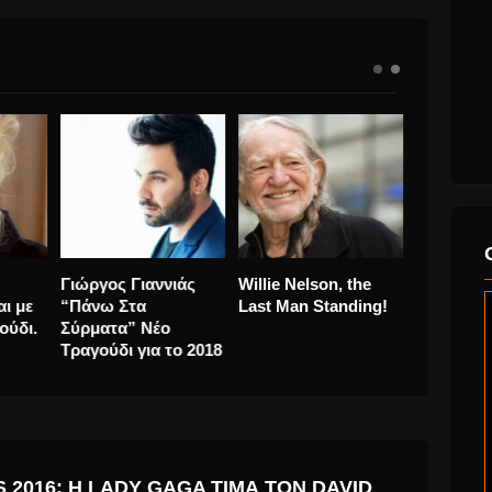
Βασιλική Νταντά
Πέγκυ Ζήνα “Ο
Γιώργος Γ
Α
“Μαζί Της” Νέο
Χρόνος” έρχεται με
“Πάνω Στ
”
τραγούδι και
καινούριο τραγούδι.
Σύρματα” 
AEL!
videoClip
Τραγούδι γ
2016: H LADY GAGA ΤΙΜΆ ΤΟΝ DAVID