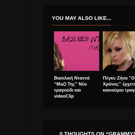
YOU MAY ALSO LIKE...
ΜΕΛΙSSES “είναι
ΤΕΛΕΥΤΑΙΑ
αλλού” το νέο video
ΧΡΙΣΤΟΥΓΕΝΝ
clip του νέου single
“ΑΠΟ ΚΑΡΔΙΑΣ
Έρχεται.
GEORGE MICH
0 THOUGHTS ON “GRAMMYS 