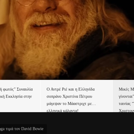
τή φωτός” Συναυλία
Ο Αντρέ Ριέ και η Ελληνίδα
Μικές Μ
ική Εκκλησία στην
σοπράνο Χριστίνα Πέτρου
γίνονται
μάγεψαν το Μάαστριχτ με…
ταινίας 
ελληνικά κάλαντα!
Χριστου
ga τιμά τον David Bowie