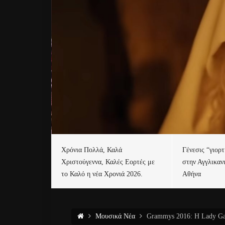
Χρόνια Πολλά, Καλά
Γένεσις “γιορ
Χριστούγεννα, Καλές Εορτές με
στην Αγγλικαν
το Καλό η νέα Χρονιά 2026.
Αθήνα
Μουσικά Νέα
Grammys 2016: H Lady Ga