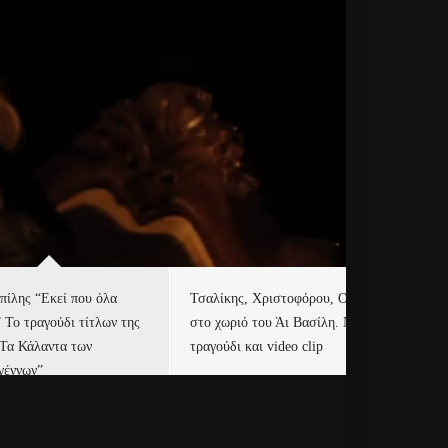
πίλης “Εκεί που όλα
Τσαλίκης, Χριστοφόρου, ONE
Eu
” Το τραγούδι τίτλων της
στο χωριό του Άι Βασίλη. Νέο
Ισ
“Τα Κάλαντα των
τραγούδι και video clip
Απ
γέννων”
Ιρ