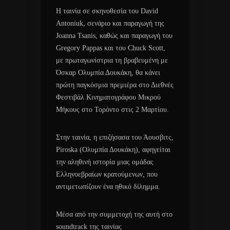
Η ταινία σε σκηνοθεσία του David
Antoniuk, σενάριο και παραγωγή της
Joanna Tsanis, καθώς και παραγωγή του
Gregory Pappas και του Chuck Scott,
με πρωταγωνίστρια τη βραβευμένη με
Όσκαρ Ολυμπία Δουκάκη, θα κάνει
πρώτη παγκόσμια πρεμιέρα στο Διεθνές
Φεστιβάλ Κινηματογράφου Μικρού
Μήκους στο Τορόντο στις 2 Μαρτίου.
Στην ταινία, η επιζήσασα του Άουσβιτς,
Piroska (Ολυμπία Δουκάκη), αφηγείται
την αληθινή ιστορία μιας ομάδας
Ελληνοεβραίων κρατούμενων, που
αντιμετωπίζουν ένα ηθικό δίλημμα.
Μέσα από την συμμετοχή της αυτή στο
soundtrack της ταινίας