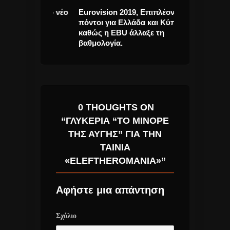
Άκουσε το νέο
Eurovision 2019, Επιπλέον
J Balvin “Aho
 Στρατή
πόντοι για Ελλάδα και Κύπρο
single.
καθώς η EBU άλλαξε τη
βαθμολογία.
0 THOUGHTS ON
“ΓΛΥΚΕΡΊΑ “ΤΟ ΜΙΝΌΡΕ
ΤΗΣ ΑΥΓΉΣ” ΓΙΑ ΤΗΝ
ΤΑΙΝΊΑ
«ELEFTHEROMANIA»”
Αφήστε μια απάντηση
Σχόλιο