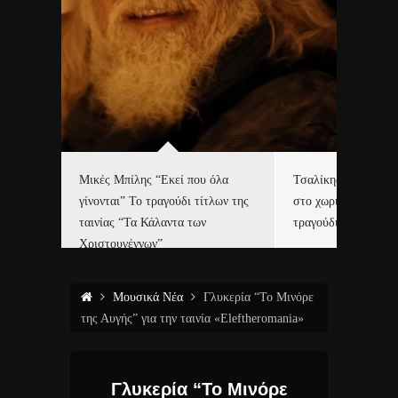
δα
Μικές Μπίλης “Εκεί που όλα
Τσαλίκης, Χριστοφ
γίνονται” Το τραγούδι τίτλων της
στο χωριό του Άι Β
ε…
ταινίας “Τα Κάλαντα των
τραγούδι και video c
Χριστουγέννων”
Μουσικά Νέα
Γλυκερία “Το Μινόρε
της Αυγής” για την ταινία «Eleftheromania»
Γλυκερία “Το Μινόρε