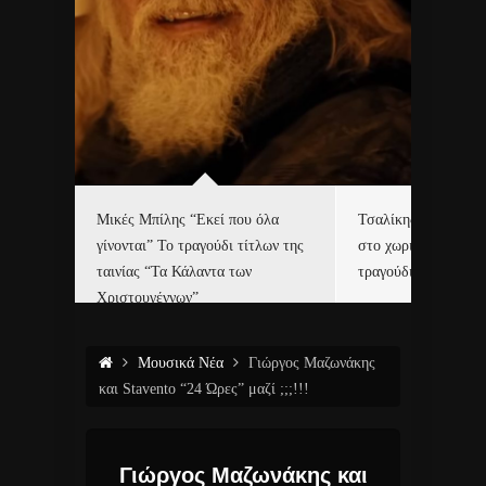
δα
Μικές Μπίλης “Εκεί που όλα
Τσαλίκης, Χριστοφ
γίνονται” Το τραγούδι τίτλων της
στο χωριό του Άι Β
ε…
ταινίας “Τα Κάλαντα των
τραγούδι και video c
Χριστουγέννων”
Μουσικά Νέα
Γιώργος Μαζωνάκης
και Stavento “24 Ώρες” μαζί ;;;!!!
Γιώργος Μαζωνάκης και