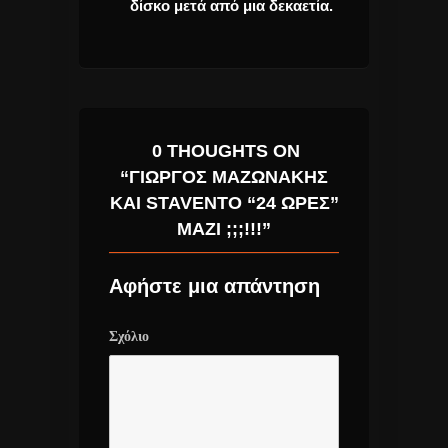
σύντομα.
δίσκο μετά από μια δεκαετία.
Γιώργος Μαζω
μαγικός καθρ
0 THOUGHTS ON
“ΓΙΏΡΓΟΣ ΜΑΖΩΝΆΚΗΣ
ΚΑΙ STAVENTO “24 ΏΡΕΣ”
ΜΑΖΊ ;;;!!!”
Αφήστε μια απάντηση
Σχόλιο