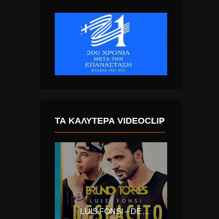
ΤΑ ΚΑΛΎΤΕΡΑ VIDEOCLIP
ED SHEERAN – SHAPE OF YOU
LUIS FONSI – DESPACITO FEAT. DADDY YANKEE