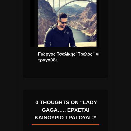
υλος &
Γιώργος Τσαλίκης”Τρελός” νέο
ΚΑΙΝΟΥΡΓΙΑ Π
ή Είναι
τραγούδι.
ΑΝΟΙΞΗ! ΕΧΟ
ραγούδι
ΠΕΡΙΜΕΝΟΥΜ
0 THOUGHTS ON “LADY
GAGA….. ΈΡΧΕΤΑΙ
ΚΑΙΝΟΎΡΙΟ ΤΡΑΓΟΎΔΙ ;”