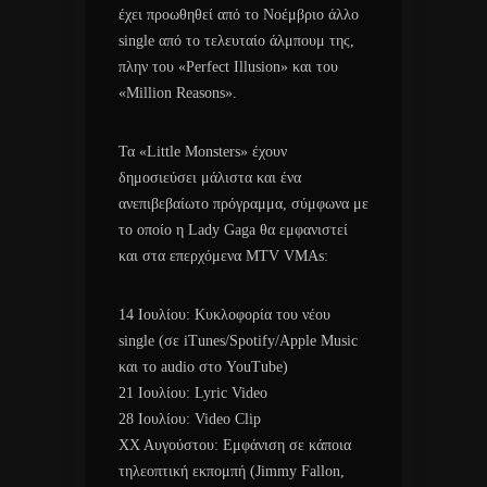
έχει προωθηθεί από το Νοέμβριο άλλο
single από το τελευταίο άλμπουμ της,
πλην του «Perfect Illusion» και του
«Million Reasons».
Τα «Little Monsters» έχουν
δημοσιεύσει μάλιστα και ένα
ανεπιβεβαίωτο πρόγραμμα, σύμφωνα με
το οποίο η Lady Gaga θα εμφανιστεί
και στα επερχόμενα MTV VMAs:
14 Ιουλίου: Κυκλοφορία του νέου
single (σε iTunes/Spotify/Apple Music
και το audio στο YouTube)
21 Ιουλίου: Lyric Video
28 Ιουλίου: Video Clip
ΧΧ Αυγούστου: Εμφάνιση σε κάποια
τηλεοπτική εκπομπή (Jimmy Fallon,