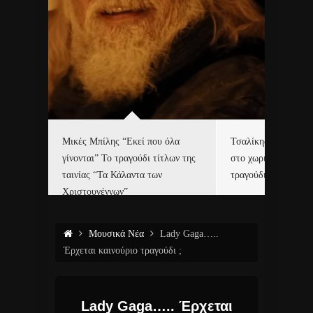
δα
Μικές Μπίλης “Εκεί που όλα
Τσαλίκης, Χριστοφ
γίνονται” Το τραγούδι τίτλων της
στο χωριό του Άι Β
ε…
ταινίας “Τα Κάλαντα των
τραγούδι και video c
Χριστουγέννων”
Μουσικά Νέα
Lady Gaga…..
Έρχεται καινούριο τραγούδι ;
Lady Gaga….. Έρχεται