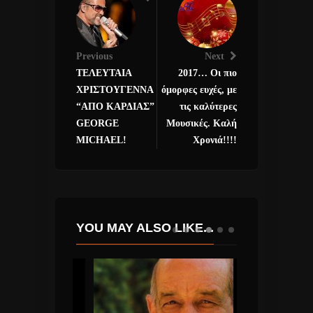
Previous
Next
ΤΕΛΕΥΤΑΙΑ
2017… Οι πιο
ΧΡΙΣΤΟΥΓΕΝΝΑ
όμορφες ευχές, με
“ΑΠΟ ΚΑΡΔΙΑΣ”
τις καλύτερες
GEORGE
Μουσικές. Καλή
MICHAEL!
Χρονιά!!!!
YOU MAY ALSO LIKE...