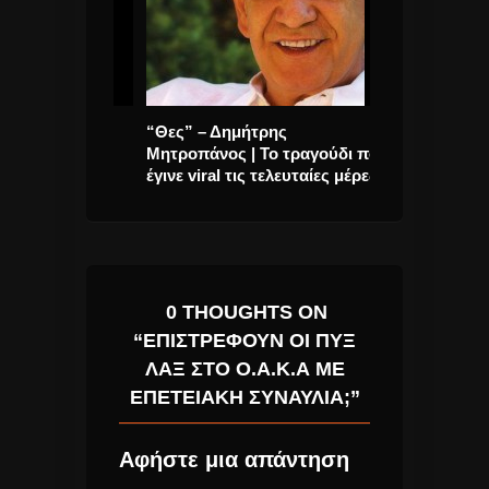
υλος &
“Θες” – Δημήτρης
Νέος δίσκος, s
ή Είναι
Μητροπάνος | Το τραγούδι που
clip από τον Γ
ραγούδι
έγινε viral τις τελευταίες μέρες
Μαρκόπουλο!
0 THOUGHTS ON
“ΕΠΙΣΤΡΈΦΟΥΝ ΟΙ ΠΥΞ
ΛΑΞ ΣΤΟ Ο.Α.Κ.Α ΜΕ
ΕΠΕΤΕΙΑΚΉ ΣΥΝΑΥΛΊΑ;”
Αφήστε μια απάντηση