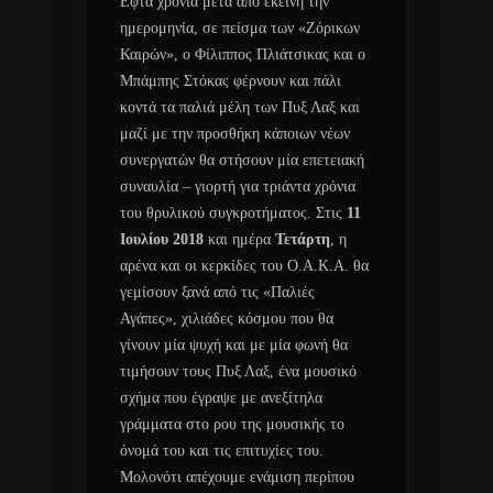
Εφτά χρόνια μετά από εκείνη την
ημερομηνία, σε πείσμα των «Ζόρικων
Καιρών», ο Φίλιππος Πλιάτσικας και ο
Μπάμπης Στόκας φέρνουν και πάλι
κοντά τα παλιά μέλη των Πυξ Λαξ και
μαζί με την προσθήκη κάποιων νέων
συνεργατών θα στήσουν μία επετειακή
συναυλία – γιορτή για τριάντα χρόνια
του θρυλικού συγκροτήματος. Στις
11
Ιουλίου 2018
και ημέρα
Τετάρτη
, η
αρένα και οι κερκίδες του Ο.Α.Κ.Α. θα
γεμίσουν ξανά από τις «Παλιές
Αγάπες», χιλιάδες κόσμου που θα
γίνουν μία ψυχή και με μία φωνή θα
τιμήσουν τους Πυξ Λαξ, ένα μουσικό
σχήμα που έγραψε με ανεξίτηλα
γράμματα στο ρου της μουσικής το
όνομά του και τις επιτυχίες του.
Μολονότι απέχουμε ενάμιση περίπου