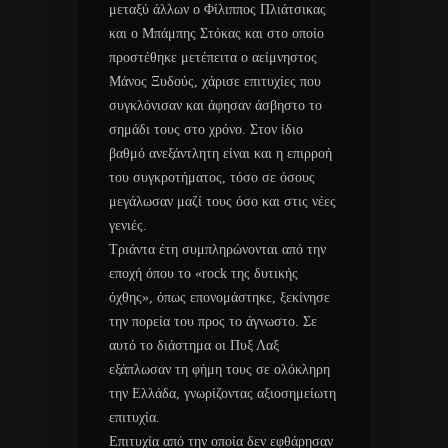
μεταξύ άλλων ο Φίλιππος Πλιάτσικας
και ο Μπάμπης Στόκας και στο οποίο
προστέθηκε μετέπειτα ο αείμνηστος
Μάνος Ξυδούς, χάρισε επιτυχίες που
συγκλόνισαν και άφησαν άσβηστο το
σημάδι τους στο χρόνο. Στον ίδιο
βαθμό ανεξάντλητη είναι και η επιρροή
του συγκροτήματος, τόσο σε όσους
μεγάλωσαν μαζί τους όσο και στις νέες
γενιές.
Τριάντα έτη συμπληρώνονται από την
εποχή όπου το «rock της δυτικής
όχθης», όπως επονομάστηκε, ξεκίνησε
την πορεία του προς το άγνωστο. Σε
αυτό το διάστημα οι Πυξ Λαξ
εξάπλωσαν τη φήμη τους σε ολόκληρη
την Ελλάδα, γνωρίζοντας αξιοσημείωτη
επιτυχία.
Επιτυχία από την οποία δεν εφθάρησαν