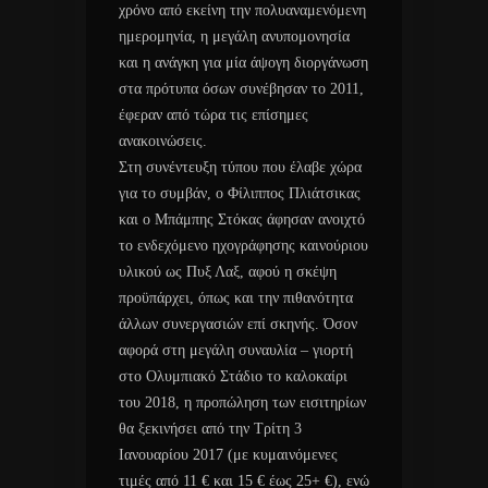
χρόνο από εκείνη την πολυαναμενόμενη
ημερομηνία, η μεγάλη ανυπομονησία
και η ανάγκη για μία άψογη διοργάνωση
στα πρότυπα όσων συνέβησαν το 2011,
έφεραν από τώρα τις επίσημες
ανακοινώσεις.
Στη συνέντευξη τύπου που έλαβε χώρα
για το συμβάν, ο Φίλιππος Πλιάτσικας
και ο Μπάμπης Στόκας άφησαν ανοιχτό
το ενδεχόμενο ηχογράφησης καινούριου
υλικού ως Πυξ Λαξ, αφού η σκέψη
προϋπάρχει, όπως και την πιθανότητα
άλλων συνεργασιών επί σκηνής. Όσον
αφορά στη μεγάλη συναυλία – γιορτή
στο Ολυμπιακό Στάδιο το καλοκαίρι
του 2018, η προπώληση των εισιτηρίων
θα ξεκινήσει από την Τρίτη 3
Ιανουαρίου 2017 (με κυμαινόμενες
τιμές από 11 € και 15 € έως 25+ €), ενώ