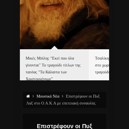
δα
Μικές Μπίλης “Εκεί που όλα
Τσαλίκης, Χριστοφ
γίνονται” Το τραγούδι τίτλων της
στο χωριό του Άι Β
ε…
ταινίας “Τα Κάλαντα των
τραγούδι και video c
Χριστουγέννων”
Μουσικά Νέα
Επιστρέφουν οι Πυξ
Λαξ στο Ο.Α.Κ.Α με επετειακή συναυλία;
Επιστρέφουν οι Πυξ