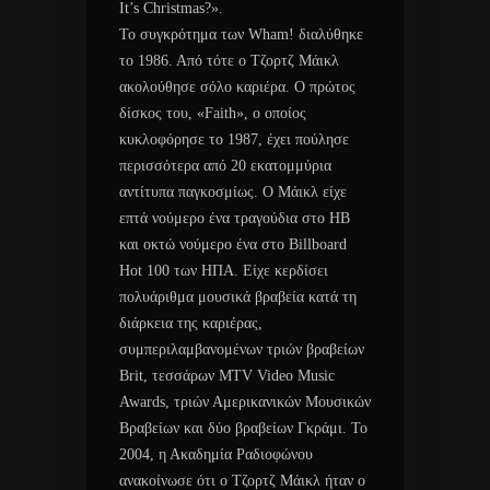
It’s Christmas?».
Το συγκρότημα των Wham! διαλύθηκε
το 1986. Από τότε ο Τζορτζ Μάικλ
ακολούθησε σόλο καριέρα. Ο πρώτος
δίσκος του, «Faith», ο οποίος
κυκλοφόρησε το 1987, έχει πούλησε
περισσότερα από 20 εκατομμύρια
αντίτυπα παγκοσμίως. Ο Μάικλ είχε
επτά νούμερο ένα τραγούδια στο ΗΒ
και οκτώ νούμερο ένα στο Billboard
Hot 100 των ΗΠΑ. Είχε κερδίσει
πολυάριθμα μουσικά βραβεία κατά τη
διάρκεια της καριέρας,
συμπεριλαμβανομένων τριών βραβείων
Brit, τεσσάρων MTV Video Music
Awards, τριών Αμερικανικών Μουσικών
Βραβείων και δύο βραβείων Γκράμι. Το
2004, η Ακαδημία Ραδιοφώνου
ανακοίνωσε ότι ο Τζορτζ Μάικλ ήταν ο