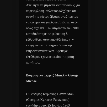
Απείλησε να μηνύσει φωτογράφους για
παρενόχληση, αλλά παραδέχθηκε ότι
συχνά τις νύχτες έβγαινε αναζητώντας
«ανώνυμο και χωρίς δεσμεύσεις σεξ»,
όπως είχε πει. Τον Αύγουστο του 2010
καταδικάστηκε σε φυλάκιση 8
εβδομάδων, όταν παραδέχθηκε την
ενοχή του γιατί οδηγούσε υπό την
επήρεια ναρκωτικών. Αφέθηκε
ελεύθερος έχοντας εκτίσει τη μισή
ποινή του.
Βιογραφικό Τζoρτζ Μάικλ – George
Michael
Ο Γεώργιος Κυριάκος Παναγιώτου
(Georgios Kyriacos Panayiotou)
γεννήθηκε στις 25 Ιουνίου 1963