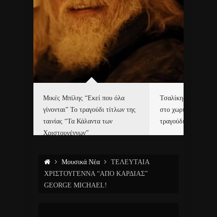
δα
Μικές Μπίλης “Εκεί που όλα
Τσαλίκης, Χριστοφ
γίνονται” Το τραγούδι τίτλων της
στο χωριό του Άι Β
ε…
ταινίας “Τα Κάλαντα των
τραγούδι και video c
Χριστουγέννων”
Μουσικά Νέα
ΤΕΛΕΥΤΑΙΑ
ΧΡΙΣΤΟΥΓΕΝΝΑ “ΑΠΟ ΚΑΡΔΙΑΣ”
GEORGE MICHAEL!