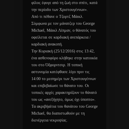
φίλος έφυγε από τη ζωή στο σπίτι, κατά
την περίοδο των Χριστουγέννων».
Από τι πέθανε ο Τζορτζ Μάικλ.
Σύμφωνα με τον μάνατζερ του George
Michael, Μάικλ Λίπμαν, ο θάνατός του
οφείλεται σε καρδιακή ανεπάρκεια /
καρδιακή ανακοπή.
Την Κυριακή (25/12/2016) στις 13:42,
ένα ασθενοφόρο κλήθηκε στην κατοικία
του στο Όξφορντσιρ. Η τοπική
αστυνομία κατέφθασε λίγο πριν τις
14:00 το μεσημέρι των Χριστουγέννων
και επιβεβαίωσε το θάνατο του. Οι
τοπικές αρχές χαρακτηρίζουν το θάνατό
του ως «ανεξήγητο, όμως όχι ύποπτο».
Τα ακριβήαίτια του θανάτου του George
Michael, θα διαπιστωθούν με τη
διενέργεια νεκροψίας.