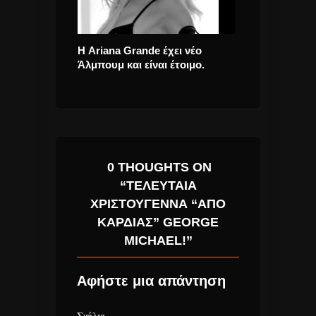
θάρα του,
Η Ariana Grande έχει νέο
Eurovision 201
αίνει σε
Άλμπουμ και είναι έτοιμο.
που πάνε τελι
εμφάνισης.
0 THOUGHTS ON
“ΤΕΛΕΥΤΑΙΑ
ΧΡΙΣΤΟΥΓΕΝΝΑ “ΑΠΟ
ΚΑΡΔΙΑΣ” GEORGE
MICHAEL!”
Αφήστε μια απάντηση