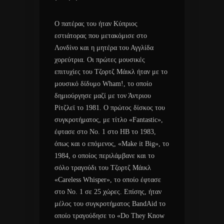
Ο πατέρας του ήταν Κύπριος
εστιάτορας που μετακόμισε στο
Λονδίνο και η μητέρα του Αγγλίδα
χορεύτρια. Οι πρώτες μουσικές
επιτυχίες του Τζορτζ Μάικλ ήταν με το
μουσικό δίδυμο Wham!, το οποίο
δημιούργησε μαζί με τον Άντριου
Ρίτζλεϊ το 1981. Ο πρώτος δίσκος του
συγκροτήματος, με τίτλο «Fantastic»,
έφτασε στο Νο. 1 στο ΗΒ το 1983,
όπως και ο επόμενος, «Make it Big», το
1984, ο οποίος περιλάμβανε και το
σόλο τραγούδι του Τζορτζ Μάικλ
«Careless Whisper», το οποίο έφτασε
στο Νο. 1 σε 25 χώρες. Επίσης, ήταν
μέλος του συγκροτήματος BandAid το
οποίο τραγούδησε το «Do They Know