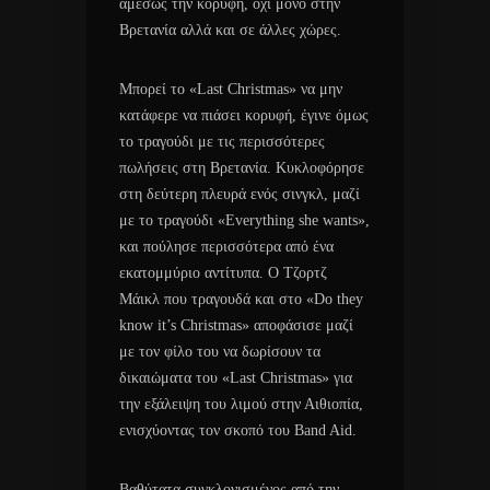
αμέσως την κορυφή, όχι μόνο στην
Βρετανία αλλά και σε άλλες χώρες.
Μπορεί το «Last Christmas» να μην
κατάφερε να πιάσει κορυφή, έγινε όμως
το τραγούδι με τις περισσότερες
πωλήσεις στη Βρετανία. Κυκλοφόρησε
στη δεύτερη πλευρά ενός σινγκλ, μαζί
με το τραγούδι «Εverything she wants»,
και πούλησε περισσότερα από ένα
εκατομμύριο αντίτυπα. Ο Τζορτζ
Μάικλ που τραγουδά και στο «Do they
know it’s Christmas» αποφάσισε μαζί
με τον φίλο του να δωρίσουν τα
δικαιώματα του «Last Christmas» για
την εξάλειψη του λιμού στην Αιθιοπία,
ενισχύοντας τον σκοπό του Band Aid.
Βαθύτατα συγκλονισμένος από την