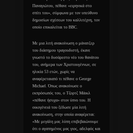
Παναγιώτου, πέθανε «ειρηνικά στο
σπίτι του», σύμφωνα με τον υπεύθυνο
δημοσίων σχέσεων του καλλιτέχνη, τον
οποίο επικαλείται το ΒΒC.
Με μια λιτή ανακοίνωση ο μάνατζερ
του διάσημου τραγουδιστή, έκανε
γνωστό το δυσάρεστο νέο του θανάτου
του, ανήμερα των Χριστουγέννων, σε
ηλικία 53 ετών, χωρίς να
αναφέρεταιαπό τι πέθανε ο George
Michael. Όπως ανακοίνωσε ο
εκπρόσωπός του, ο Τζορτζ Μάικλ
«πέθανε ήσυχα» στον ύπνο του. Η
οικογένειά του ξέδωσε μία λιτή
ανακοίνωση, στην οποία αναφέρεται:
«Με μεγάλη μας λύπη επιβεβαιώνουμε
ότι ο αγαπημένος μας γιος, αδελφός και