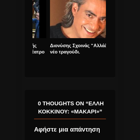
ελληνικής
Διονύσης Σχοινάς “Αλλάζω”
Διονύσης Σχο
οιχτό Θέατρο
νέο τραγούδι.
Δουλειά” μαζί 
Νέο Τραγούδι.
0 THOUGHTS ON “ΈΛΛΗ
ΚΟΚΚΊΝΟΥ: «ΜΑΚΆΡΙ»”
Αφήστε μια απάντηση