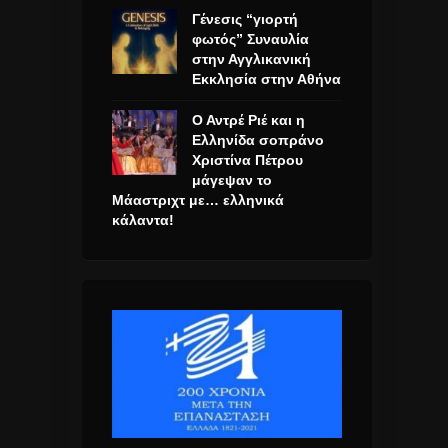
Γένεσις “γιορτή
φωτός” Συναυλία
στην Αγγλικανική
Εκκλησία στην Αθήνα
Ο Αντρέ Ριέ και η
Ελληνίδα σοπράνο
Χριστίνα Πέτρου
μάγεψαν το
Μάαστριχτ με… ελληνικά
κάλαντα!