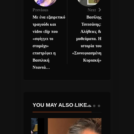
Previous
Next
Με ένα εξαιρετικό
Βασίλης
τραγούδι και
Τσιτσάνης:
video clip που
Αλήθειες &
«σφίγγει το
μυθεύματα. Η
στομάχι»
ιστορία του
επιστρέφει η
«Συννεφιασμένη
Βασιλική
Κυριακή»
Νταντά…
YOU MAY ALSO LIKE...