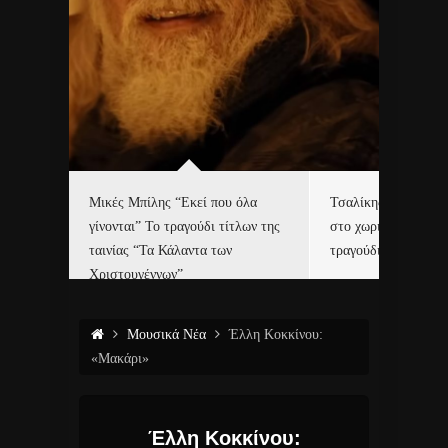
δα
Μικές Μπίλης “Εκεί που όλα
Τσαλίκης, Χριστοφ
γίνονται” Το τραγούδι τίτλων της
στο χωριό του Άι Β
ε…
ταινίας “Τα Κάλαντα των
τραγούδι και video c
Χριστουγέννων”
Μουσικά Νέα
Έλλη Κοκκίνου:
«Μακάρι»
Έλλη Κοκκίνου: