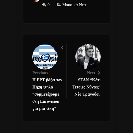
0
Μουσικά Νέα
Previous
Next
Η ΕΡΤ βάζει τον
STAN “Κάτι
Πήχη ψηλά
Τέτοιες Νύχτες”
“συμμετέχουμε
Νέο Τραγούδι.
στη Eurovision
για μία νίκη”