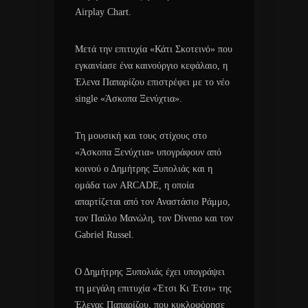
Airplay Chart.
Μετά την επιτυχία «Κάτι Σκοτεινό» που
εγκαινίασε ένα καινούργιο κεφάλαιο, η
Έλενα Παπαρίζου επιστρέφει με το νέο
single «Άσκοπα Ξενύχτια».
Τη μουσική και τους στίχους στο
«Άσκοπα Ξενύχτια» υπογράφουν από
κοινού ο Δημήτρης Ξυπολιάς και η
ομάδα των ARCADE, η οποία
απαρτίζεται από τον Αναστάσιο Ράμμο,
τον Παύλο Μανώλη, τον Diveno και τον
Gabriel Russel.
Ο Δημήτρης Ξυπολιάς έχει υπογράψει
τη μεγάλη επιτυχία «Έτσι Κι Έτσι» της
Έλενας Παπαρίζου, που κυκλοφόρησε