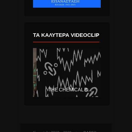
ΤΑ ΚΑΛΎΤΕΡΑ VIDEOCLIP
JENNY GEORGIADI FT. ONIRAMA – ΚΡΎΨΟΥ
THE CHEMICAL BROTHERS – WIDE OPEN (FT. BECK)