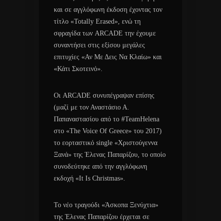
και σε αγγλόφωνη έκδοση έχοντας τον
τίτλο «Totally Erased», ενώ τη
σφραγίδα των ARCADE την έχουμε
συναντήσει στις εξίσου μεγάλες
επιτυχίες «Αν Με Δεις Να Κλαίω» και
«Κάτι Σκοτεινό».
Οι ARCADE συνυπέγραψαν επίσης
(μαζί με τον Αναστάσιο Α.
Παπαναστασίου από το #TeamHelena
στο «The Voice Of Greece» του 2017)
το εορταστικό single «Χριστούγεννα
Ξανά» της Έλενας Παπαρίζου, το οποίο
συνοδεύτηκε από την αγγλόφωνη
εκδοχή «It Is Christmas».
Το νέο τραγούδι «Άσκοπα Ξενύχτια»
της Έλενας Παπαρίζου έρχεται σε