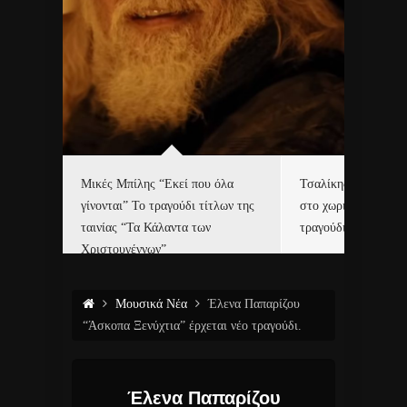
δα
Μικές Μπίλης “Εκεί που όλα
Τσαλίκης, Χριστοφ
γίνονται” Το τραγούδι τίτλων της
στο χωριό του Άι Β
ε…
ταινίας “Τα Κάλαντα των
τραγούδι και video c
Χριστουγέννων”
Μουσικά Νέα
Έλενα Παπαρίζου
“Άσκοπα Ξενύχτια” έρχεται νέο τραγούδι.
Έλενα Παπαρίζου