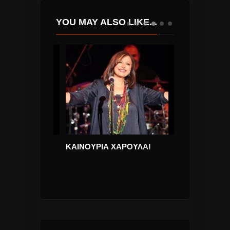
YOU MAY ALSO LIKE...
 του Roger
ΚΑΙΝΟΥΡΙΑ ΧΑΡΟΥΛΑ!
Κωνσταντίνος
25 χρόνια
“Πληγωμένος 
Τραγούδι.