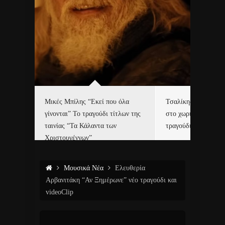
δα
Μικές Μπίλης “Εκεί που όλα
Τσαλίκης, Χριστοφ
γίνονται” Το τραγούδι τίτλων της
στο χωριό του Άι Β
ε…
ταινίας “Τα Κάλαντα των
τραγούδι και video c
Χριστουγέννων”
Μουσικά Νέα
Ελευθερία
Αρβανιτάκη “Αν Ξημέρωνε” νέο τραγούδι και
videoClip