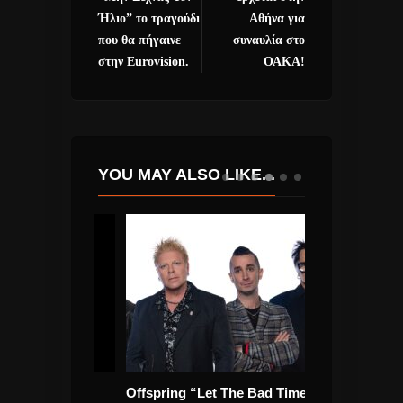
Ήλιο” το τραγούδι
Αθήνα για
που θα πήγαινε
συναυλία στο
στην Eurovision.
ΟΑΚΑ!
YOU MAY ALSO LIKE...
 Πασχάλη
Offspring “Let The Bad Times
Αθηνά Πολίτη