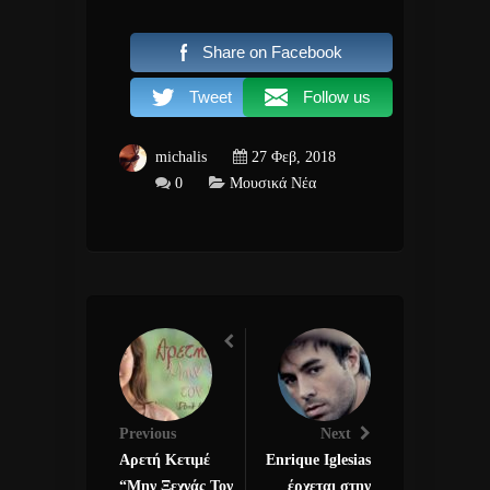
Share on Facebook
Tweet
Follow us
michalis
27 Φεβ, 2018
0
Μουσικά Νέα
Previous
Next
Αρετή Κετιμέ
Enrique Iglesias
“Μην Ξεχνάς Τον
έρχεται στην