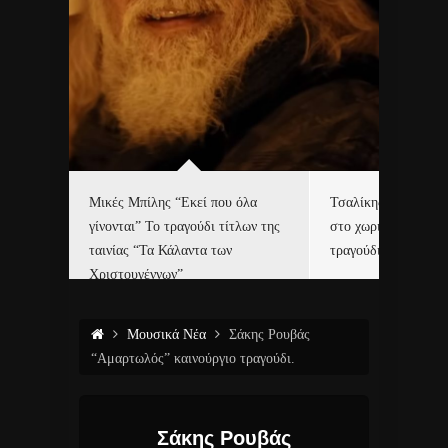
δα
Μικές Μπίλης “Εκεί που όλα
Τσαλίκης, Χριστοφ
γίνονται” Το τραγούδι τίτλων της
στο χωριό του Άι Β
ε…
ταινίας “Τα Κάλαντα των
τραγούδι και video c
Χριστουγέννων”
Μουσικά Νέα
Σάκης Ρουβάς
“Αμαρτωλός” καινούργιο τραγούδι.
Σάκης Ρουβάς