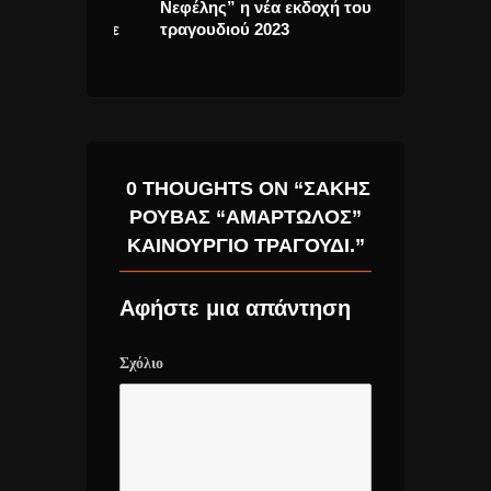
reen Day
Νεφέλης” η νέα εκδοχή του
νέων καλλιτεχ
άλμπουμ με
τραγουδιού 2023
συγκροτημάτω
0 THOUGHTS ON “ΣΆΚΗΣ
ΡΟΥΒΆΣ “ΑΜΑΡΤΩΛΌΣ”
ΚΑΙΝΟΎΡΓΙΟ ΤΡΑΓΟΎΔΙ.”
Αφήστε μια απάντηση
Σχόλιο