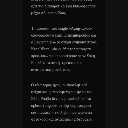
ό,τι πιο διαφορετικό έχει κυκλοφορήσει
μέχρι σήμερα ο ίδιος.
Τη μουσική του single «Αμαρτωλός»
υπογράφουν ο Kim Diamantopoulos και
ο Levianth ενώ οι στίχοι ανήκουν στους
KeepItPure, μία ομάδα ταλαντούχων
προσώπων που προσφέρουν στον Σάκη
Ρουβά τη νεανική, φρέσκια και
ανατρεπτική ματιά τους.
Ο ιδιαίτερος ήχος, οι προκλητικοί
στίχοι και η απρόσμενη ερμηνεία του
Σάκη Ρουβά δένουν μοναδικά σε ένα
upbeat τραγούδι με hip-hop επιρροές
και πινελιές – έκπληξη, που αποπνέει
φρεσκάδα και ανατρέπει τα δεδομένα.