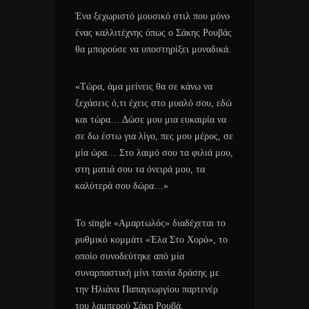
Ένα ξεχωριστό μουσικό στιλ που μόνο
ένας καλλιτέχνης όπως ο Σάκης Ρουβάς
θα μπορούσε να υποστηρίξει μοναδικά.
«Τώρα, άμα μείνεις θα σε κάνω να
ξεχάσεις ό,τι έχεις στο μυαλό σου, εδώ
και τώρα… Δώσε μου μια ευκαιρία να
σε δω έστω για λίγο, πες μου μέρος, σε
μία ώρα… Στο λαιμό σου τα φιλιά μου,
στη ματιά σου τα όνειρά μου, τα
καλύτερά σου δώρα…»
Το single «Αμαρτωλός» διαδέχεται το
ρυθμικό κομμάτι «Έλα Στο Χορό», το
οποίο συνοδεύτηκε από μία
συναρπαστική μίνι ταινία δράσης με
την Ηλιάνα Παπαγεωργίου παρτενέρ
του λαμπερού Σάκη Ρουβά.