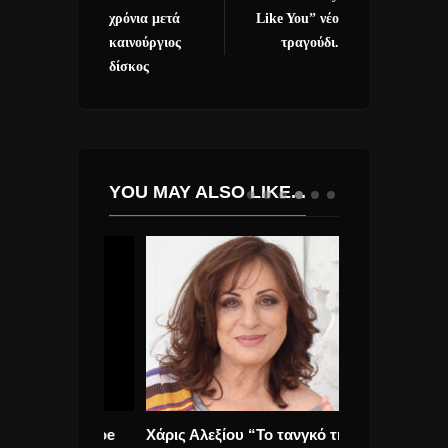
χρόνια μετά
Like You” νέο
καινούργιος
τραγούδι.
δίσκος
YOU MAY ALSO LIKE...
 Billie Joe
Χάρις Αλεξίου “Το τανγκό της
39ο River Par