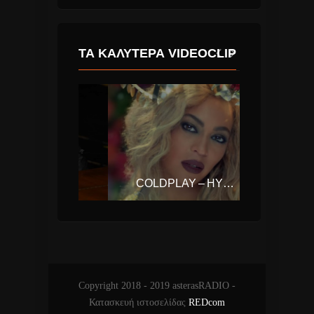
ΤΑ ΚΑΛΎΤΕΡΑ VIDEOCLIP
LADY GAGA & BRADLEY COOPER – SHALLOW (A STAR IS BORN)
COLDPLAY – HYMN FOR THE WEEKEND FT. BEYONCE
Copyright 2018 - 2019 asterasRADIO -
Κατασκευή ιστοσελίδας
REDcom