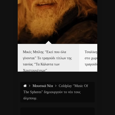
δα
Μικές Μπίλης “Εκεί που όλα
Τσαλίκης, Χριστοφ
γίνονται” Το τραγούδι τίτλων της
στο χωριό του Άι Β
ε…
ταινίας “Τα Κάλαντα των
τραγούδι και video c
Χριστουγέννων”
Μουσικά Νέα
Coldplay “Music Of
The Spheres” δημιουργούν το νέο τους
άλμπουμ.