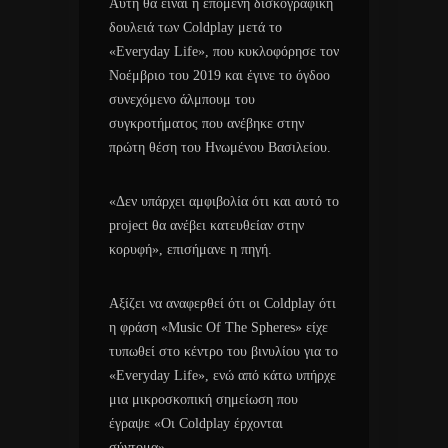
Αυτή θα είναι η επόμενη δισκογραφική
δουλειά των Coldplay μετά το
«Everyday Life», που κυκλοφόρησε τον
Νοέμβριο του 2019 και έγινε το όγδοο
συνεχόμενο άλμπουμ του
συγκροτήματος που ανέβηκε στην
πρώτη θέση του Ηνωμένου Βασιλείου.
«Δεν υπάρχει αμφιβολία ότι και αυτό το
project θα ανέβει κατευθείαν στην
κορυφή», επισήμανε η πηγή.
Αξίζει να αναφερθεί ότι οι Coldplay ότι
η φράση «Music Of The Spheres» είχε
τυπωθεί στο κέντρο του βινυλίου για το
«Everyday Life», ενώ από κάτω υπήρχε
μια μικροσκοπική σημείωση που
έγραψε «Οι Coldplay έρχονται
σύντομα».