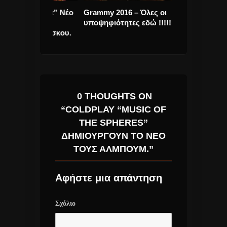
οτρόπια” Νέο
Grammy 2016 – Όλες οι
Ελένη Χατζίδο
ιν την
υποψηφιότητες εδώ !!!!!
remake του Φο
νέου Δίσκου.
τραγούδι της.
0 THOUGHTS ON
“COLDPLAY “MUSIC OF
THE SPHERES”
ΔΗΜΙΟΥΡΓΟΎΝ ΤΟ ΝΈΟ
ΤΟΥΣ ΆΛΜΠΟΥΜ.”
Αφήστε μια απάντηση
Σχόλιο