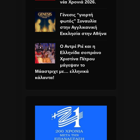
νέα Χρονιά 2026.
Γένεσις “γιορτή
φωτός” Συναυλία
στην Αγγλικανική
Εκκλησία στην Αθήνα
Ο Αντρέ Ριέ και η
Ελληνίδα σοπράνο
Χριστίνα Πέτρου
μάγεψαν το
Μάαστριχτ με… ελληνικά
κάλαντα!